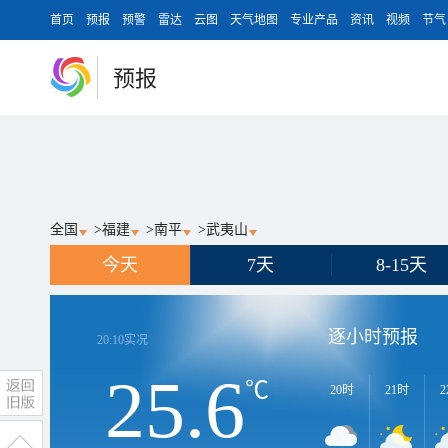
首页
预报
预警
雷达
云图
天气地图
专业产品
资讯
视频
节气
预报
全国
>
福建
>
南平
>
武夷山
今天
7天
8-15天
逐小时预报
20:10
实况
25.6
℃
20时
21时
2