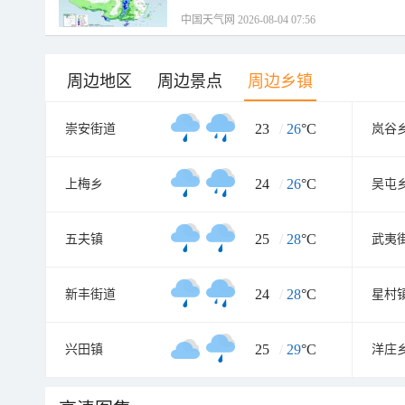
中国天气网 2026-08-04 07:56
周边地区
周边景点
周边乡镇
23
/
26
°C
崇安街道
岚谷
24
/
26
°C
上梅乡
吴屯
25
/
28
°C
五夫镇
武夷
24
/
28
°C
新丰街道
星村
25
/
29
°C
兴田镇
洋庄