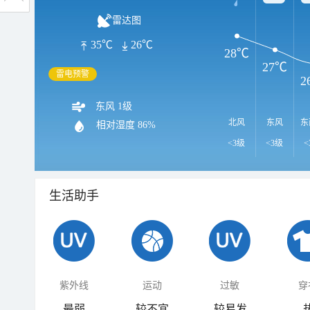
雷达图
35℃
26℃
28℃
27℃
雷电预警
2
东风 1级
北风
东风
东
相对湿度
86%
<3级
<3级
<
生活助手
紫外线
运动
过敏
穿
最弱
较不宜
较易发