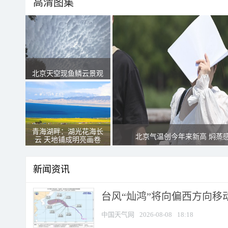
高清图集
北京天空现鱼鳞云景观
青海湖畔：湖光花海长
北京气温创今年来新高 焖蒸
云 天地铺成明亮画卷
新闻资讯
台风“灿鸿”将向偏西方向移
中国天气网
2026-08-08
18:18