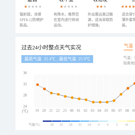
辐射弱，涂擦
有降水，推荐您
外出需远离过敏
适合穿
SPF8-12防晒护
在室内进行休闲
源，适当采取防
薄外套
肤品。
运动。
护措施。
装。
气温
过去24小时整点天气实况
气温：
最高气温: 35.4℃ , 最低气温: 25.9℃
指离地
36
32
28
24
19
20
21
22
23
00
01
02
03
04
05
06
07
08
0
(℃)
气温(℃)
-30
-25
-20
-15
-10
-5
0
5
10