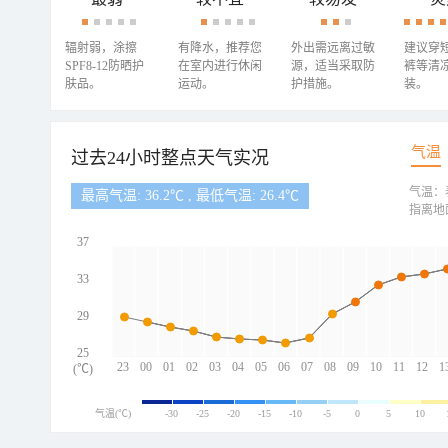
辐射弱，涂擦
有降水，推荐您
外出需远离过敏
建议穿
SPF8-12防晒护
在室内进行休闲
源，适当采取防
裤等清
肤品。
运动。
护措施。
装。
气温
过去24小时整点天气实况
气温：
最高气温: 36.2℃ , 最低气温: 26.4℃
指离地
37
33
29
25
23
00
01
02
03
04
05
06
07
08
09
10
11
12
1
(℃)
气温(℃)
-30
-25
-20
-15
-10
-5
0
5
10