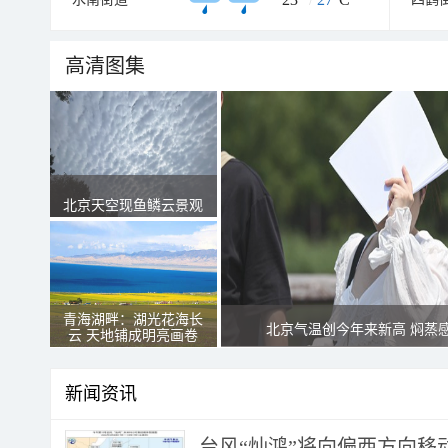
高清图集
北京天空现鱼鳞云景观
青海湖畔：湖光花海长
北京气温创今年来新高 焖蒸
云 天地铺成明亮画卷
新闻资讯
台风“灿鸿”将向偏西方向移