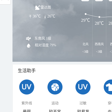
雷达图
36℃
26℃
29℃
28℃
2
东南风 1级
北风
西南风
相对湿度
79%
<3级
<3级
<
生活助手
紫外线
运动
过敏
穿
最弱
较不宜
较易发
炎