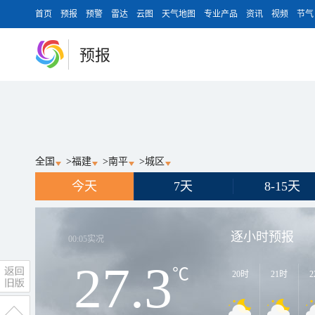
首页
预报
预警
雷达
云图
天气地图
专业产品
资讯
视频
节气
预报
全国
>
福建
>
南平
>
城区
今天
7天
8-15天
逐小时预报
00:05
实况
27.3
℃
20时
21时
2