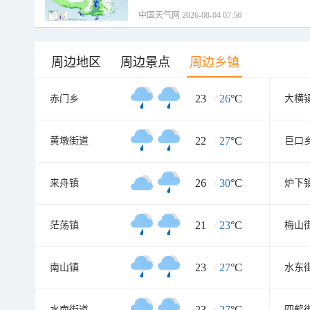
中国天气网 2026-08-04 07:56
周边地区
周边景点
周边乡镇
23
/
26
°C
赤门乡
大横
22
/
27
°C
黄墩街道
巨口
26
/
30
°C
来舟镇
炉下
21
/
23
°C
茫荡镇
梅山
23
/
27
°C
南山镇
水东
23
/
27
°C
水南街道
四鹤