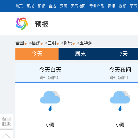
首页
预报
预警
雷达
云图
天气地图
专业产品
资讯
视频
节气
预报
全国
>
福建
>
三明
>
将乐
>
玉华洞
今天
周末
7天
今天白天
今天夜间
6日（周四）
6日（周四）
小雨
小雨