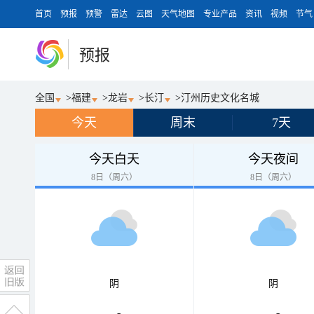
首页
预报
预警
雷达
云图
天气地图
专业产品
资讯
视频
节气
预报
全国
>
福建
>
龙岩
>
长汀
>
汀州历史文化名城
今天
周末
7天
今天白天
今天夜间
8日（周六）
8日（周六）
阴
阴