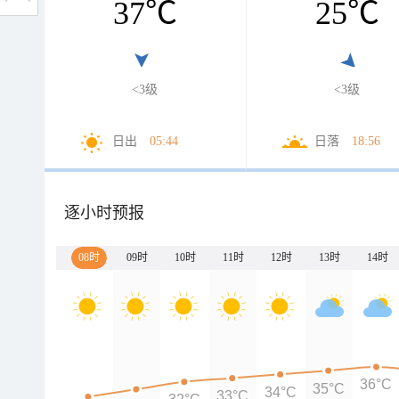
37
℃
25
℃
<3级
<3级
日出
05:44
日落
18:56
逐小时预报
08时
09时
10时
11时
12时
13时
14时
36°C
35°C
34°C
33°C