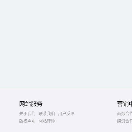
网站服务
营销
关于我们
联系我们
用户反馈
商务合
版权声明
网站律师
媒资合