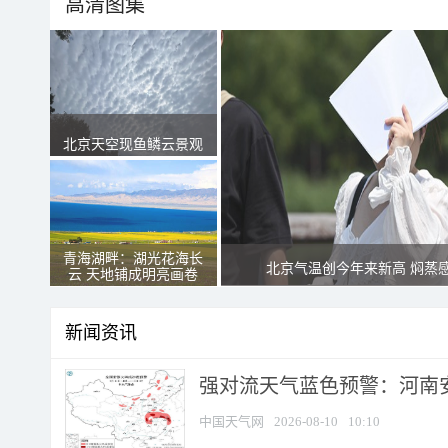
高清图集
北京天空现鱼鳞云景观
青海湖畔：湖光花海长
北京气温创今年来新高 焖蒸
云 天地铺成明亮画卷
新闻资讯
强对流天气蓝色预警：河南安徽
中国天气网
2026-08-10
10:10