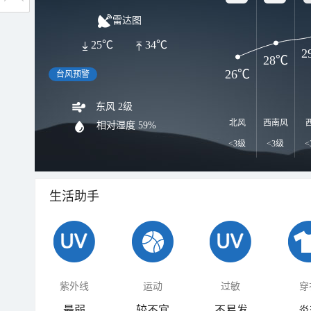
雷达图
25℃
34℃
2
28℃
26℃
台风预警
东风 2级
北风
西南风
相对湿度
59%
<3级
<3级
<
生活助手
紫外线
运动
过敏
穿
最弱
较不宜
不易发
炎