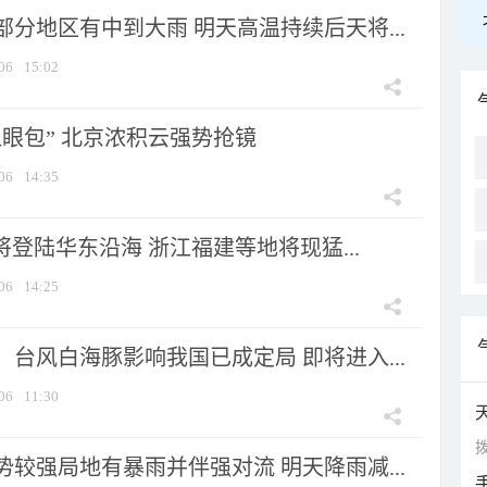
分地区有中到大雨 明天高温持续后天将...
06
15:02
显眼包” 北京浓积云强势抢镜
06
14:35
将登陆华东沿海 浙江福建等地将现猛...
06
14:25
台风白海豚影响我国已成定局 即将进入...
06
11:30
拨
较强局地有暴雨并伴强对流 明天降雨减...