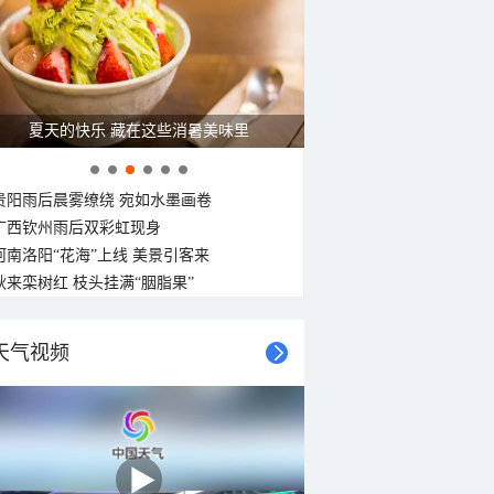
广西南宁：盛夏里的“绿野仙踪”
贵阳雨后晨雾缭绕 宛如水墨画卷
广西钦州雨后双彩虹现身
河南洛阳“花海”上线 美景引客来
秋来栾树红 枝头挂满“胭脂果”
天气视频