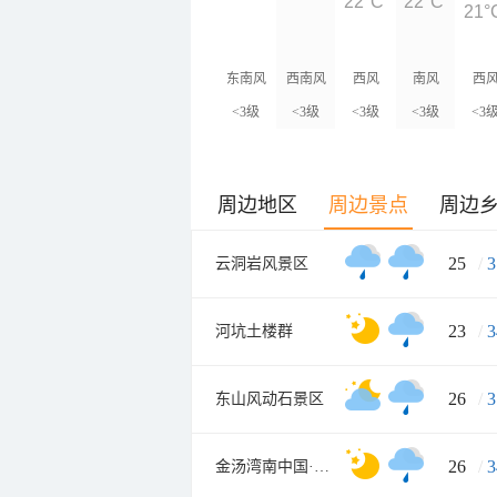
22°C
22°C
21°
东南风
西南风
西风
南风
西
<3级
<3级
<3级
<3级
<3
周边地区
周边景点
周边
25
/
3
云洞岩风景区
23
/
3
河坑土楼群
26
/
3
东山风动石景区
26
/
3
金汤湾南中国·海水温泉度假地