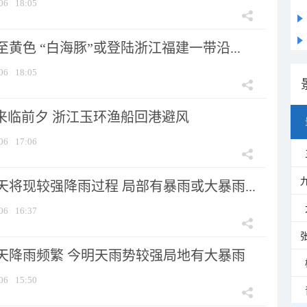
06
18:05
黄色 “白海豚”或登陆浙江福建一带沿...
06
18:05
”来临前夕 浙江玉环渔船回港避风
06
17:06
将现较强降雨过程 局部有暴雨或大暴雨...
06
16:37
天降雨频繁 今明天雨势较强局地有大暴雨
06
15:50