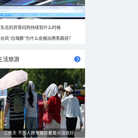
东北的异常闷热持续到什么时候
台风“白海豚”为什么会报出两条路径？
生活旅游
雨后峨眉沟壑尽显 金顶显真容