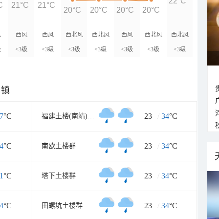
22°C
C
21°C
21°C
20°C
20°C
20°C
20°C
风
西风
西风
西北风
西北风
西风
西北风
西北风
级
<3级
<3级
<3级
<3级
<3级
<3级
<3级
乡镇
7
°C
23
/
34
°C
福建土楼(南靖)景区
4
°C
23
/
34
°C
南欧土楼群
1
°C
23
/
34
°C
塔下土楼群
4
°C
23
/
34
°C
田螺坑土楼群