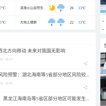
7
°C
26
/
33
°C
滨海火山自然生态风景旅游区
5
°C
22
/
33
°C
大地土楼群
向西北方向移动 未来对我国无影响
06
18:17
险预警：湖北海南等5省部分地区风险较...
06
18:05
黑龙江海南岛等5省区部分地区可能发生...