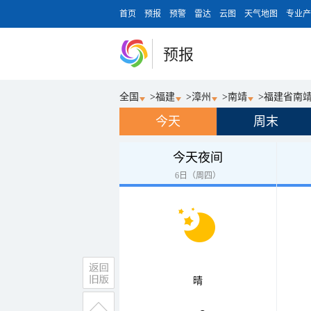
首页
预报
预警
雷达
云图
天气地图
专业产
预报
全国
>
福建
>
漳州
>
南靖
>
福建省南
今天
周末
今天夜间
6日（周四）
晴