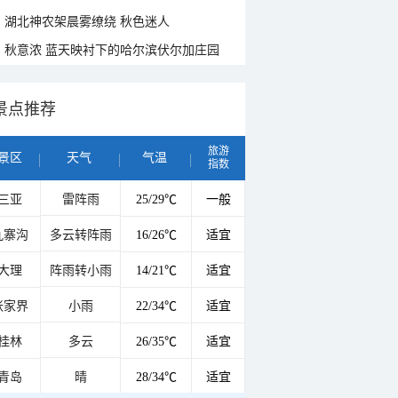
湖北神农架晨雾缭绕 秋色迷人
秋意浓 蓝天映衬下的哈尔滨伏尔加庄园
景点推荐
旅游
景区
天气
气温
指数
三亚
雷阵雨
25/29℃
一般
九寨沟
多云转阵雨
16/26℃
适宜
大理
阵雨转小雨
14/21℃
适宜
张家界
小雨
22/34℃
适宜
桂林
多云
26/35℃
适宜
青岛
晴
28/34℃
适宜