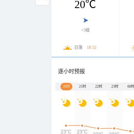
20
℃
<3级
日落
18:52
逐小时预报
20时
21时
22时
23时
00
23°C
23°C