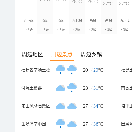
28°C
28°C
27°C
27°C
西南风
南风
南风
西北风
西风
西风
西北风
<3级
<3级
<3级
<3级
<3级
<3级
<3级
周边地区
周边景点
周边乡镇
20
/
29
°C
福建省南靖土楼博物馆
23
/
31
°C
河坑土楼群
南欧
27
/
34
°C
东山风动石景区
塔下
27
/
36
°C
金汤湾南中国·海水温泉度假地
田螺