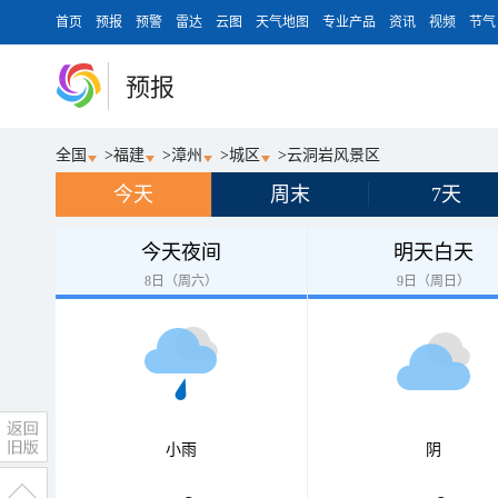
首页
预报
预警
雷达
云图
天气地图
专业产品
资讯
视频
节气
预报
全国
>
福建
>
漳州
>
城区
>
云洞岩风景区
今天
周末
7天
今天夜间
明天白天
8日（周六）
9日（周日）
小雨
阴