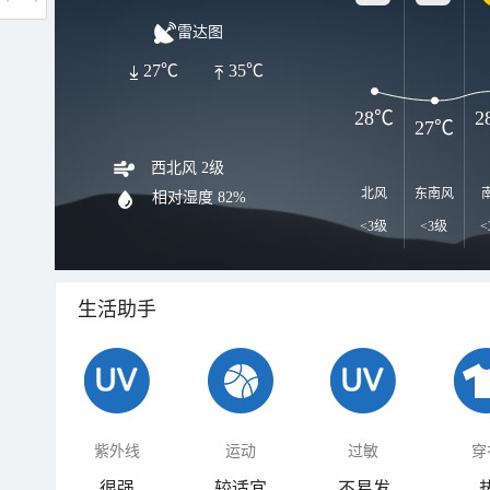
雷达图
27℃
35℃
28℃
2
27℃
西北风 2级
北风
东南风
相对湿度
82%
<3级
<3级
<
生活助手
紫外线
运动
过敏
穿
很强
较适宜
不易发