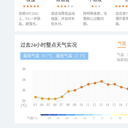
涂擦SPF20以
请适当降低运动
除特殊体质，无
适合穿
上，PA++护肤
强度，并及时补
需担心过敏问
薄外套
品，避强光。
充水分。
题。
装。
气温
过去24小时整点天气实况
气温：
最高气温: 33.7℃ , 最低气温: 27.1℃
指离地
38
34
30
26
03
04
05
06
07
08
09
10
11
12
13
14
15
16
1
(℃)
气温(℃)
-30
-25
-20
-15
-10
-5
0
5
10