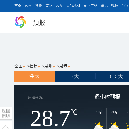
首页
预报
预警
雷达
云图
天气地图
专业产品
资讯
视频
节气
预报
全国
>
福建
>
泉州
>
泉港
今天
7天
8-15天
逐小时预报
04:00
实况
28.7
℃
20时
21时
2