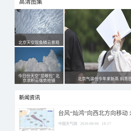
高清图集
北京天空现鱼鳞云景观
今日份天空“显眼包” 北
北京气温创今年来新高 焖蒸
京浓积云强势抢镜
新闻资讯
台风“灿鸿”向西北方向移动
中国天气网
2026-08-06
18:17