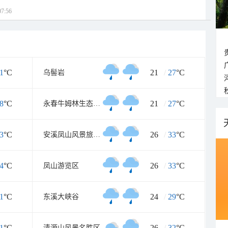
7:56
1
°C
21
/
27
°C
乌髻岩
8
°C
21
/
27
°C
永春牛姆林生态旅游区
3
°C
26
/
33
°C
安溪凤山风景旅游区
4
°C
26
/
33
°C
凤山游览区
1
°C
24
/
29
°C
东溪大峡谷
1
°C
26
/
32
°C
清源山风景名胜区