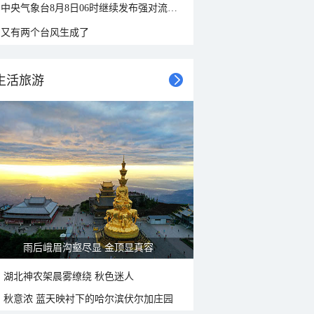
中央气象台8月8日06时继续发布强对流天气蓝色预警
又有两个台风生成了
生活旅游
雨后峨眉沟壑尽显 金顶显真容
湖北神农架晨雾缭绕 秋色迷人
秋意浓 蓝天映衬下的哈尔滨伏尔加庄园