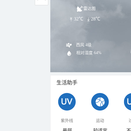
雷达图
32℃
28℃
西风 4级
相对湿度
64%
生活助手
紫外线
运动
最弱
较适宜
不