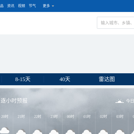
品
资讯
视频
节气
更多
8-15天
40天
雷达图
逐小时预报
今
20时
21时
22时
23时
00时
01时
02时
03时