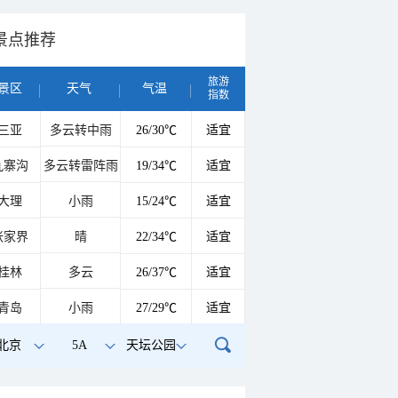
景点推荐
旅游
景区
天气
气温
指数
三亚
多云转中雨
26/30℃
适宜
九寨沟
多云转雷阵雨
19/34℃
适宜
大理
小雨
15/24℃
适宜
张家界
晴
22/34℃
适宜
桂林
多云
26/37℃
适宜
青岛
小雨
27/29℃
适宜
北京
5A
天坛公园