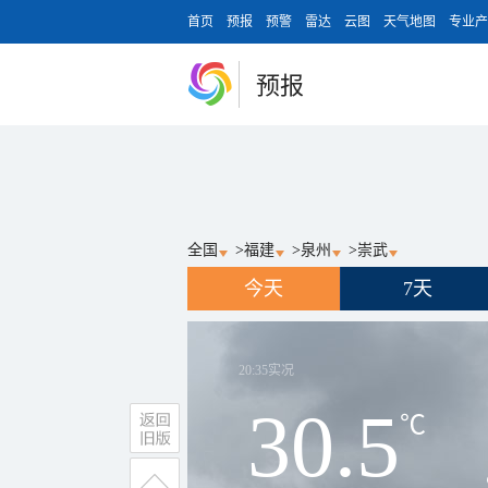
首页
预报
预警
雷达
云图
天气地图
专业产
预报
全国
>
福建
>
泉州
>
崇武
今天
7天
20:35
实况
30.5
℃