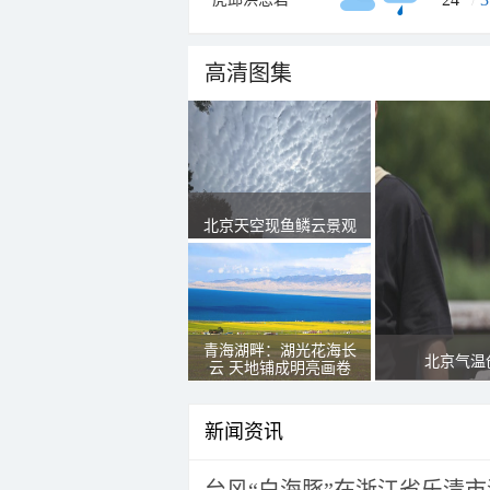
高清图集
北京天空现鱼鳞云景观
青海湖畔：湖光花海长
北京气温
云 天地铺成明亮画卷
新闻资讯