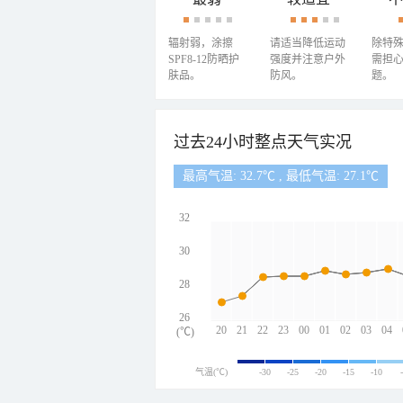
辐射弱，涂擦
请适当降低运动
除特
SPF8-12防晒护
强度并注意户外
需担
肤品。
防风。
题。
过去24小时整点天气实况
最高气温: 32.7℃ , 最低气温: 27.1℃
32
30
28
26
20
21
22
23
00
01
02
03
04
(℃)
气温(℃)
-30
-25
-20
-15
-10