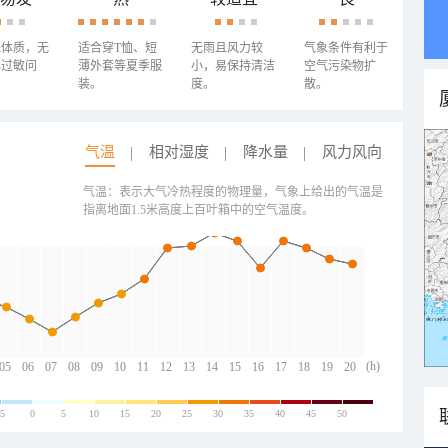
殊体质，无
适合穿T恤、短
无雨且风力较
气象条件有利于
心过敏问
薄外套等夏季服
小，易保持清洁
空气污染物扩
装。
度。
散。
气温
相对湿度
降水量
风力风向
气温：表示大气冷热程度的物理量，气象上给出的气温是
指离地面1.5米高度上百叶箱中的空气温度。
(h)
05
06
07
08
09
10
11
12
13
14
15
16
17
18
19
20
-5
0
5
10
15
20
25
30
35
40
45
50