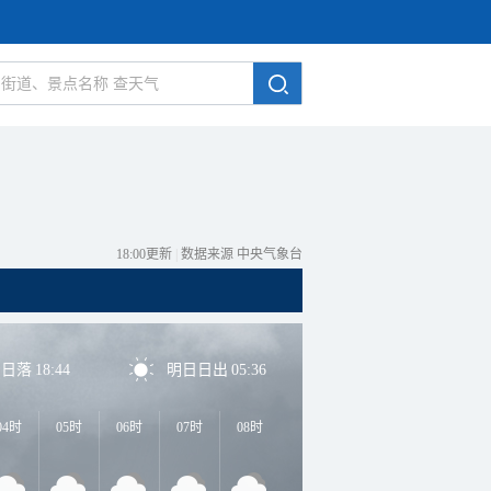
18:00更新
|
数据来源 中央气象台
日日落
18:44
明日日出
05:36
04时
05时
06时
07时
08时
09时
10时
11时
1