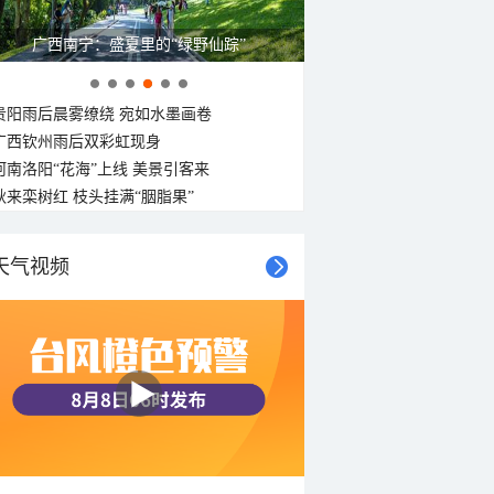
广西南宁：盛夏里的“绿野仙踪”
贵阳雨后晨雾缭绕 宛如水墨画卷
广西钦州雨后双彩虹现身
河南洛阳“花海”上线 美景引客来
秋来栾树红 枝头挂满“胭脂果”
天气视频