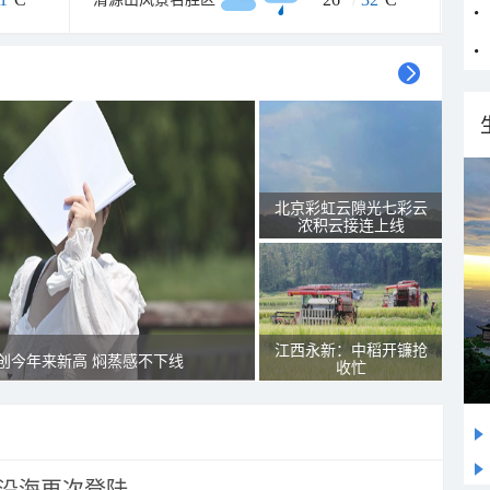
北京彩虹云隙光七彩云
浓积云接连上线
江西永新：中稻开镰抢
创今年来新高 焖蒸感不下线
收忙