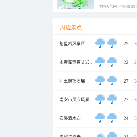
中国天气网 2026-08-05 0
周边景点
25
/
3
魁星岩风景区
22
/
2
永春蓬壶百丈岩风景区
27
/
3
四王府锦溪庙
27
/
3
南安市灵应风景旅游区
24
/
3
安溪清水岩
24
/
3
虎邱洪恩岩