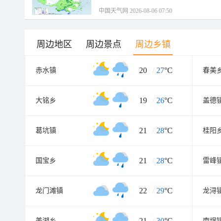
中国天气网 2026-08-06 07:50
周边地区
周边景点
周边乡镇
20
/
27
°C
赤水镇
春美
19
/
26
°C
大铭乡
盖德
21
/
28
°C
葛坑镇
桂阳
21
/
28
°C
国宝乡
雷峰
22
/
29
°C
龙门滩镇
龙浔
21
/
30
°C
美湖乡
南埕