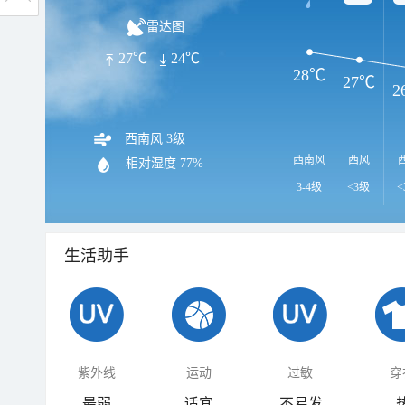
雷达图
27℃
24℃
28℃
27℃
2
西南风 3级
西南风
西风
相对湿度
77%
3-4级
<3级
<
生活助手
紫外线
运动
过敏
穿
最弱
适宜
不易发