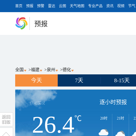
首页
预报
预警
雷达
云图
天气地图
专业产品
资讯
视频
节气
预报
全国
>
福建
>
泉州
>
德化
今天
7天
8-15天
逐小时预报
17:45
实况
26.4
℃
20时
21时
2