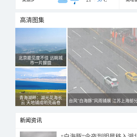
高清图集
北京能见度不佳 远眺城
市一片朦胧
青海湖畔：湖光花海长
台风“白海豚”风雨铺展 江苏上海部
云 天地铺成明亮画卷
新闻资讯
“白海豚”今夜到明晨移入湖北