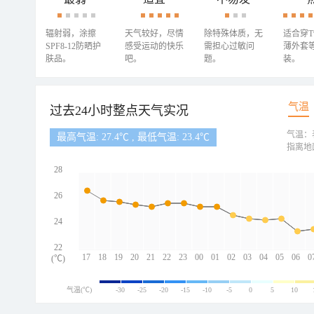
辐射弱，涂擦
天气较好，尽情
除特殊体质，无
适合穿
SPF8-12防晒护
感受运动的快乐
需担心过敏问
薄外套
肤品。
吧。
题。
装。
气温
过去24小时整点天气实况
气温：
最高气温: 27.4℃ , 最低气温: 23.4℃
指离地
28
26
24
22
17
18
19
20
21
22
23
00
01
02
03
04
05
06
0
(℃)
气温(℃)
-30
-25
-20
-15
-10
-5
0
5
10