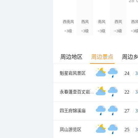
28°
西南风
西风
南风
西风
西
<3级
<3级
<3级
<3级
<3
周边地区
周边景点
周边
24
/
3
魁星岩风景区
22
/
3
永春蓬壶百丈岩风景区
27
/
3
四王府锦溪庙
25
/
3
凤山游览区