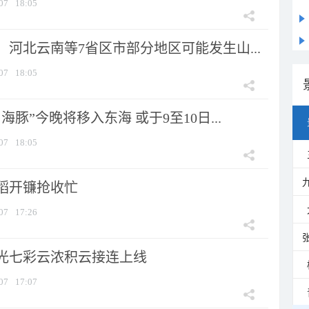
07
18:05
河北云南等7省区市部分地区可能发生山...
07
18:05
海豚”今晚将移入东海 或于9至10日...
07
18:05
稻开镰抢收忙
07
17:26
光七彩云浓积云接连上线
07
17:07