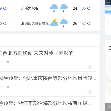
9
°C
24
/
35
°C
东溪大峡谷
6
°C
26
/
37
°C
清源山风景名胜区
将向西北方向移动 未来对我国无影响
07
18:10
风险预警：河北重庆陕西等部分地区风险较...
07
18:05
预警：浙江东部沿海部分地区将有10级...
立