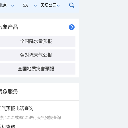
北京
5A
天坛公园
气象产品
全国降水量预报
强对流天气公报
全国地质灾害预报
气象服务
天气预报电话查询
打12121或96121进行天气预报查询
手机查询