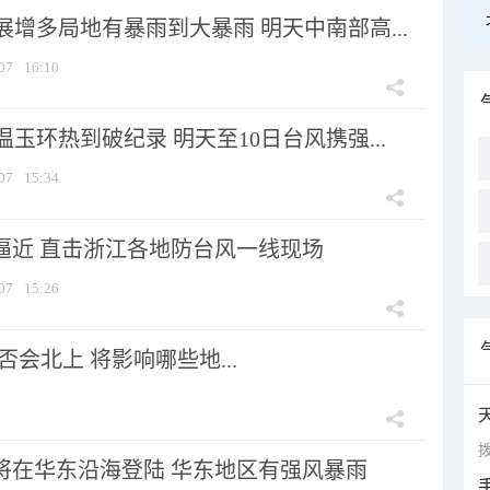
增多局地有暴雨到大暴雨 明天中南部高...
07
16:10
玉环热到破纪录 明天至10日台风携强...
07
15:34
”逼近 直击浙江各地防台风一线现场
07
15:26
会北上 将影响哪些地...
拨
”将在华东沿海登陆 华东地区有强风暴雨