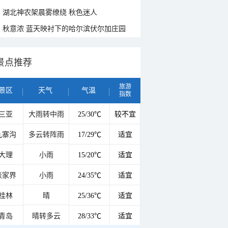
湖北神农架晨雾缭绕 秋色迷人
秋意浓 蓝天映衬下的哈尔滨伏尔加庄园
景点推荐
旅游
景区
天气
气温
指数
三亚
大雨转中雨
25/30℃
较不宜
九寨沟
多云转阵雨
17/29℃
适宜
大理
小雨
15/20℃
适宜
张家界
小雨
24/35℃
适宜
桂林
晴
25/36℃
适宜
青岛
晴转多云
28/33℃
适宜