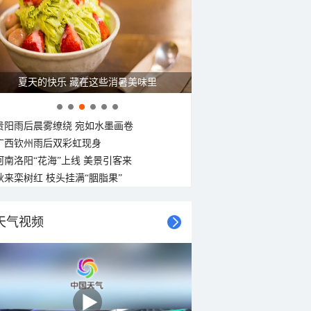
夏天的快乐 藏在这些消暑美味里
贵阳雨后晨雾缭绕 宛如水墨画卷
广西钦州雨后双彩虹现身
河南洛阳“花海”上线 美景引客来
秋来栾树红 枝头挂满“胭脂果”
天气视频