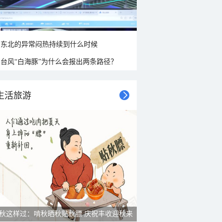
东北的异常闷热持续到什么时候
台风“白海豚”为什么会报出两条路径？
生活旅游
秋这样过：啃秋晒秋贴秋膘 庆祝丰收迎秋来