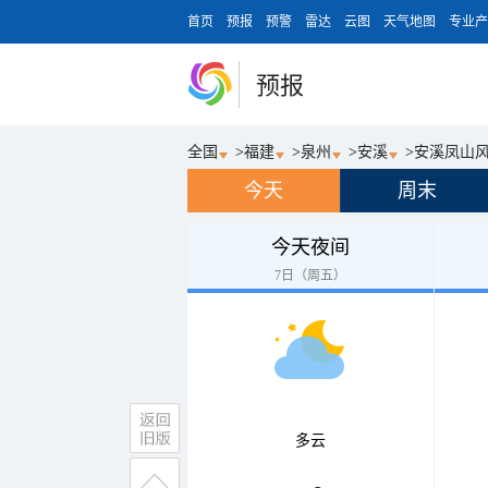
首页
预报
预警
雷达
云图
天气地图
专业产
预报
全国
>
福建
>
泉州
>
安溪
>
安溪凤山
今天
周末
今天夜间
7日（周五）
多云