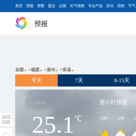
首页
预报
预警
雷达
云图
天气地图
专业产品
资讯
视频
节气
预报
全国
>
福建
>
泉州
>
安溪
今天
7天
8-15天
逐小时预报
17:20
实况
25.1
℃
20时
21时
2