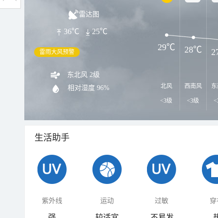
雷达图
36℃
25℃
29℃
28℃
2
雷雨大风预警
东北风 2级
北风
西南风
东
相对湿度
96%
<3级
<3级
<
生活助手
紫外线
运动
过敏
穿
强
较适宜
不易发