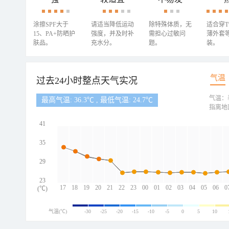
涂擦SPF大于
请适当降低运动
除特殊体质，无
适合穿
15、PA+防晒护
强度，并及时补
需担心过敏问
薄外套
肤品。
充水分。
题。
装。
气温
过去24小时整点天气实况
气温：
最高气温: 36.3℃ , 最低气温: 24.7℃
指离地
41
35
29
23
17
18
19
20
21
22
23
00
01
02
03
04
05
06
0
(℃)
气温(℃)
-30
-25
-20
-15
-10
-5
0
5
10