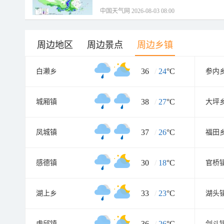
中国天气网 2026-08-03 08:00
周边地区
周边景点
周边乡镇
36
/
24
°C
白濑乡
参内
38
/
27
°C
城厢镇
大坪
37
/
26
°C
凤城镇
福田
30
/
18
°C
感德镇
官桥
33
/
23
°C
湖上乡
湖头
36
/
26
°C
虎邱镇
剑斗