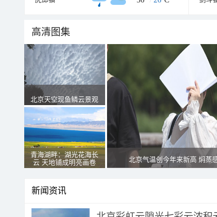
高清图集
北京天空现鱼鳞云景观
青海湖畔：湖光花海长
北京气温创今年来新高 焖蒸
云 天地铺成明亮画卷
新闻资讯
北京彩虹云隙光七彩云浓积