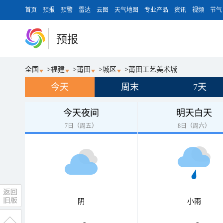
首页
预报
预警
雷达
云图
天气地图
专业产品
资讯
视频
节气
预报
全国
>
福建
>
莆田
>
城区
>
莆田工艺美术城
今天
周末
7天
今天夜间
明天白天
7日（周五）
8日（周六）
阴
小雨