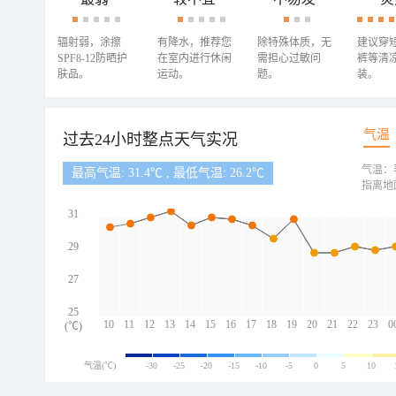
辐射弱，涂擦
有降水，推荐您
除特殊体质，无
建议穿
SPF8-12防晒护
在室内进行休闲
需担心过敏问
裤等清
肤品。
运动。
题。
装。
气温
过去24小时整点天气实况
气温：
最高气温: 31.4℃ , 最低气温: 26.2℃
指离地
31
29
27
25
10
11
12
13
14
15
16
17
18
19
20
21
22
23
0
(℃)
气温(℃)
-30
-25
-20
-15
-10
-5
0
5
10