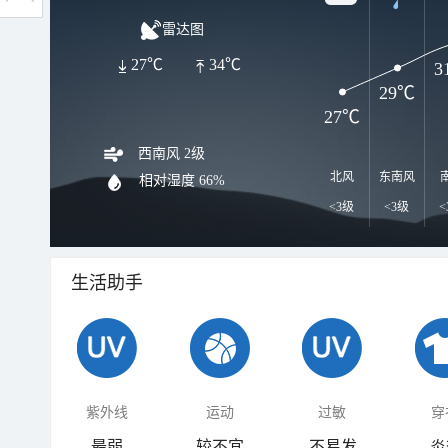
雷达图
27℃
34℃
3
29℃
27℃
西南风 2级
北风
东南风
相对湿度
66%
<3级
<3级
<
生活助手
紫外线
运动
过敏
穿
最弱
较不宜
不易发
炎