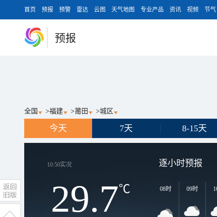
首页
预报
预警
雷达
云图
天气地图
专业产品
资讯
视频
节气
预报
全国
>
福建
>
莆田
>
城区
今天
7天
8-15天
逐小时预报
10:50
实况
29.7
℃
08时
09时
1