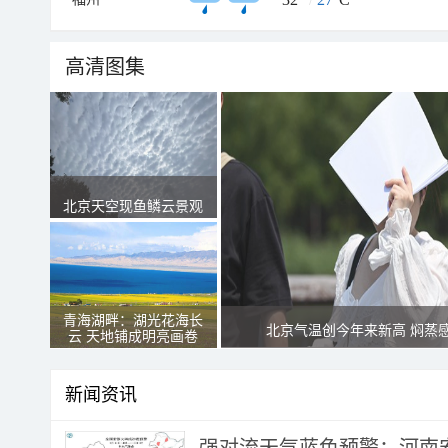
高清图集
北京天空现鱼鳞云景观
青海湖畔：湖光花海长
北京气温创今年来新高 焖蒸
云 天地铺成明亮画卷
新闻资讯