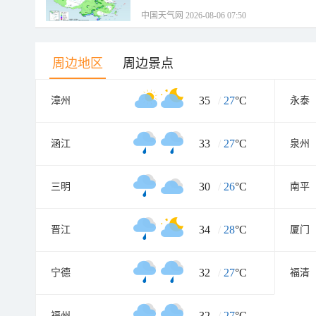
中国天气网 2026-08-06 07:50
周边地区
周边景点
35
/
27
°C
漳州
永泰
33
/
27
°C
涵江
泉州
30
/
26
°C
三明
南平
34
/
28
°C
晋江
厦门
32
/
27
°C
宁德
福清
32
/
27
°C
福州