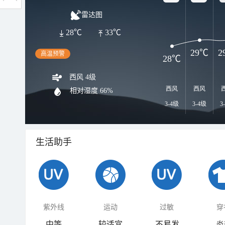
雷达图
28℃
33℃
29℃
2
高温预警
28℃
西风 4级
西风
西风
相对湿度
66%
3-4级
3-4级
3
生活助手
紫外线
运动
过敏
穿
中等
较适宜
不易发
炎