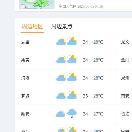
中国天气网 2026-08-05 07:56
周边地区
周边景点
34
/
28
°C
湖里
龙文
34
/
28
°C
集美
金门
34
/
28
°C
海沧
泉州
35
/
28
°C
芗城
南安
34
/
27
°C
翔安
晋江
34
/
28
°C
厦门
同安