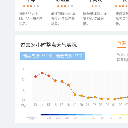
涂擦SPF大于
请适当降低运动
除特殊体质，无
建议穿
15、PA+防晒护
强度并注意户外
需担心过敏问
裤等清
肤品。
防风。
题。
装。
气温
过去24小时整点天气实况
气温：
最高气温: 36.9℃ , 最低气温: 27℃
指离地
38
34
30
26
13
14
15
16
17
18
19
20
21
22
23
00
01
02
0
(℃)
气温(℃)
-30
-25
-20
-15
-10
-5
0
5
10