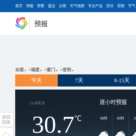
首页
预报
预警
雷达
云图
天气地图
专业产品
资讯
视频
节气
预报
全国
>
福建
>
厦门
>
思明
今天
7天
8-15天
逐小时预报
13:40
实况
30.7
℃
08时
09时
1