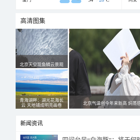
高清图集
北京天空现鱼鳞云景观
青海湖畔：湖光花海长
北京气温创今年来新高 焖蒸
云 天地铺成明亮画卷
新闻资讯