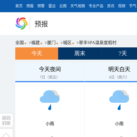
首页
预报
预警
雷达
云图
天气地图
专业产品
资讯
视频
节气
预报
全国
>
福建
>
厦门
>
城区
>
翠丰SPA温泉度假村
今天
周末
7天
今天夜间
明天白天
7日（周五）
8日（周六）
小雨
小雨