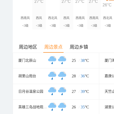
27°C
27°C
27°C
27°C
26°C
西南风
西风
西北风
西风
西南风
西南风
西北风
<3级
<3级
<3级
<3级
<3级
<3级
<3级
周边地区
周边景点
周边乡镇
25
/
38
°C
厦门北辰山
28
/
36
°C
胡里山炮台
嘉庚
27
/
39
°C
日月谷温泉公园
天竺
26
/
35
°C
英雄三岛战地观光园
湖里