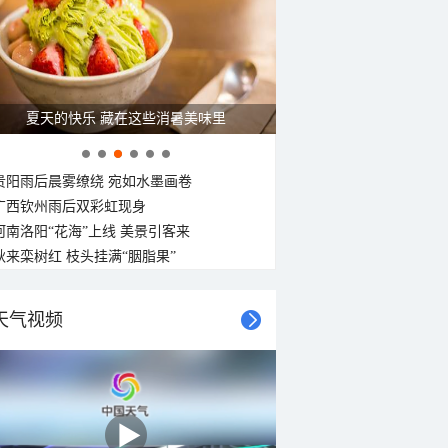
29°C
29°C
28°C
28°C
28°C
27°C
27°C
27°C
西南风
西南风
西风
西风
西风
西北风
西风
西风
<3级
<3级
<3级
<3级
<3级
<3级
<3级
<3级
夏天的快乐 藏在这些消暑美味里
贵阳雨后晨雾缭绕 宛如水墨画卷
广西钦州雨后双彩虹现身
河南洛阳“花海”上线 美景引客来
秋来栾树红 枝头挂满“胭脂果”
天气视频