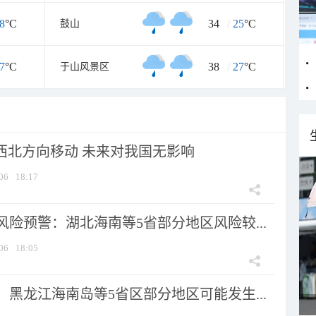
8
°C
34
/
25
°C
鼓山
7
°C
38
/
27
°C
于山风景区
向西北方向移动 未来对我国无影响
06
18:17
险预警：湖北海南等5省部分地区风险较...
06
18:05
黑龙江海南岛等5省区部分地区可能发生...