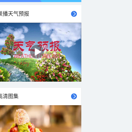
联播天气预报
21时
22时
23时
00时
01时
02时
03时
04时
高清图集