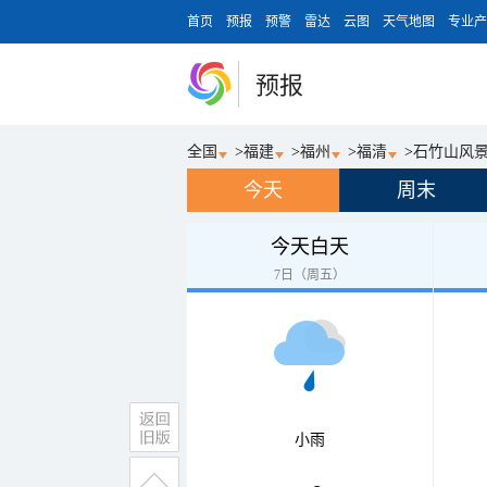
首页
预报
预警
雷达
云图
天气地图
专业产
预报
全国
>
福建
>
福州
>
福清
>
石竹山风
今天
周末
今天白天
7日（周五）
小雨