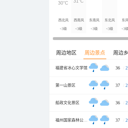
31°C
30°C
西北风
西南风
东南风
东北风
东
<3级
<3级
<3级
<3级
<3
周边地区
周边景点
周边
36
/
2
福建省冰心文学馆
37
/
2
第一山景区
36
/
2
船政文化景区
37
/
2
福州国家森林公园南门