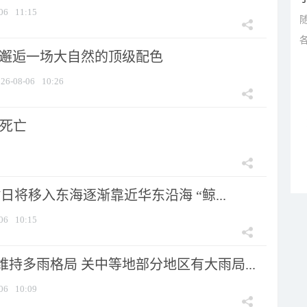
06
11:15
 邂逅一场大自然的顶级配色
26-08-06
10:26
人死亡
7日将移入东海逐渐靠近华东沿海 “鲸...
06
10:15
持多雨格局 关中等地部分地区有大雨局...
06
10:09