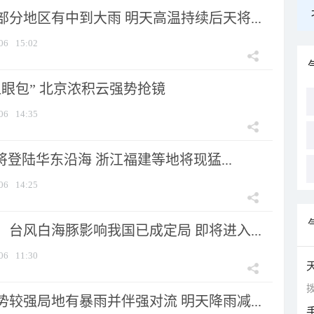
分地区有中到大雨 明天高温持续后天将...
06
15:02
显眼包” 北京浓积云强势抢镜
06
14:35
将登陆华东沿海 浙江福建等地将现猛...
06
14:25
台风白海豚影响我国已成定局 即将进入...
06
11:30
拨
较强局地有暴雨并伴强对流 明天降雨减...