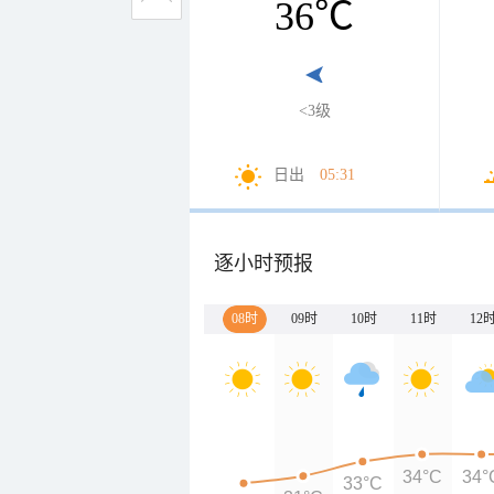
36
℃
<3级
日出
05:31
逐小时预报
08时
09时
10时
11时
12
34°C
34°
33°C