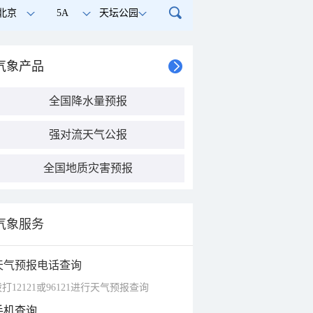
北京
5A
天坛公园
气象产品
全国降水量预报
强对流天气公报
全国地质灾害预报
气象服务
天气预报电话查询
打12121或96121进行天气预报查询
手机查询