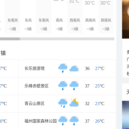
31°C
30°C
30°C
29°C
风
东南风
东风
东南风
南风
西南风
西南风
西南风
西南风
级
<3级
<3级
<3级
<3级
<3级
<3级
<3级
<3级
乡镇
7
°C
36
/
27
°C
长乐旅游馆
7
°C
37
/
25
°C
乐峰赤壁景区
7
°C
32
/
23
°C
青云山景区
6
°C
37
/
26
°C
福州国家森林公园