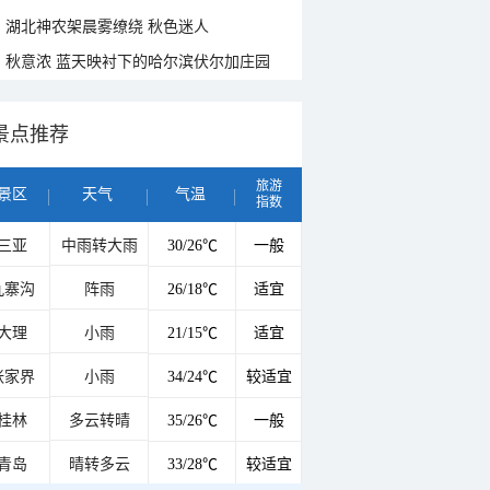
湖北神农架晨雾缭绕 秋色迷人
秋意浓 蓝天映衬下的哈尔滨伏尔加庄园
景点推荐
旅游
景区
天气
气温
指数
三亚
中雨转大雨
30/26℃
一般
九寨沟
阵雨
26/18℃
适宜
大理
小雨
21/15℃
适宜
张家界
小雨
34/24℃
较适宜
桂林
多云转晴
35/26℃
一般
青岛
晴转多云
33/28℃
较适宜