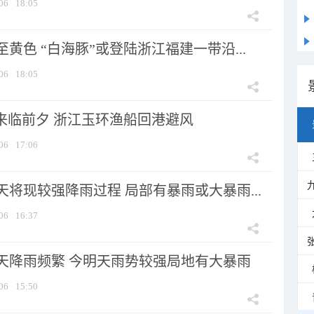
06
18:05
黄色 “白海豚”或登陆浙江福建一带沿...
06
18:05
”来临前夕 浙江玉环渔船回港避风
06
17:06
将现较强降雨过程 局部有暴雨或大暴雨...
06
16:37
天降雨频繁 今明天雨势较强局地有大暴雨
06
15:50