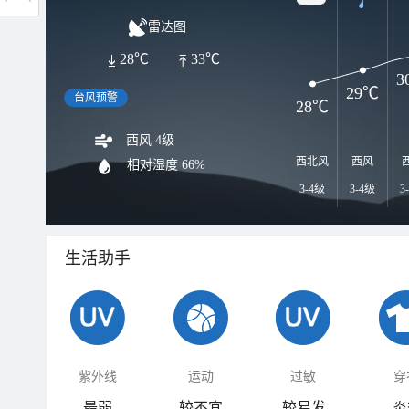
雷达图
28℃
33℃
3
29℃
台风预警
28℃
西风 4级
西北风
西风
相对湿度
66%
3-4级
3-4级
3
生活助手
紫外线
运动
过敏
穿
最弱
较不宜
较易发
炎