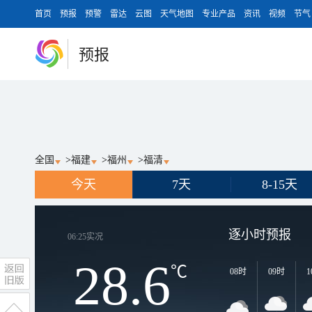
首页
预报
预警
雷达
云图
天气地图
专业产品
资讯
视频
节气
预报
全国
>
福建
>
福州
>
福清
今天
7天
8-15天
逐小时预报
06:25
实况
28.6
℃
08时
09时
1