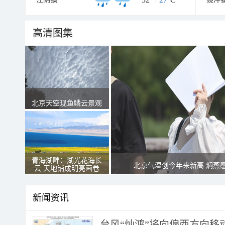
高清图集
北京天空现鱼鳞云景观
青海湖畔：湖光花海长
北京气温创今年来新高 焖蒸
云 天地铺成明亮画卷
新闻资讯
台风“灿鸿”将向偏西方向移