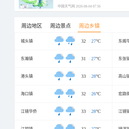
中国天气网 2026-08-04 07:56
周边地区
周边景点
周边乡镇
32
/
27
°C
城头镇
东阁
31
/
27
°C
东瀚镇
东张
33
/
28
°C
港头镇
高山
32
/
26
°C
海口镇
宏路
33
/
28
°C
江镜华侨
江镜
32
/
27
°C
江阴镇
镜洋