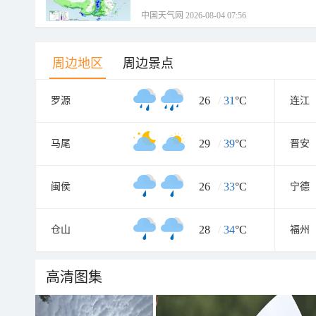
中国天气网 2026-08-04 07:56
周边地区
周边景点
26
/
31
°C
罗源
连江
29
/
39
°C
马尾
晋安
26
/
33
°C
闽侯
宁德
28
/
34
°C
仓山
福州
高清图集