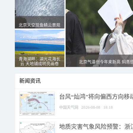
北京天空现鱼鳞云景观
青海湖畔：湖光花海长
北京气温创今年来新高 焖蒸
云 天地铺成明亮画卷
新闻资讯
台风“灿鸿”将向偏西方向移
中国天气网
2026-08-08
18:18
地质灾害气象风险预警：浙