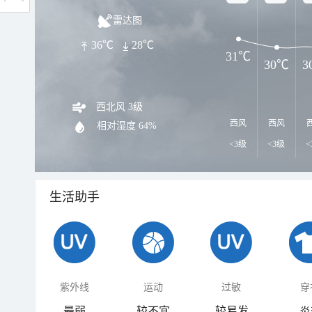
雷达图
36℃
28℃
31℃
30℃
3
西北风 3级
西风
西风
相对湿度
64%
<3级
<3级
<
生活助手
紫外线
运动
过敏
穿
最弱
较不宜
较易发
炎