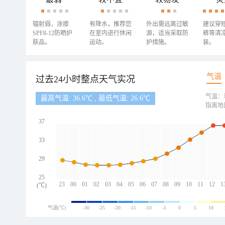
辐射弱，涂擦
有降水，推荐您
外出需远离过敏
建议穿
SPF8-12防晒护
在室内进行休闲
源，适当采取防
裤等清
肤品。
运动。
护措施。
装。
气温
过去24小时整点天气实况
气温：
最高气温: 36.6℃ , 最低气温: 26.6℃
指离地
37
33
29
25
23
00
01
02
03
04
05
06
07
08
09
10
11
12
1
(℃)
气温(℃)
-30
-25
-20
-15
-10
-5
0
5
10