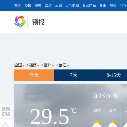
首页
预报
预警
雷达
云图
天气地图
专业产品
资讯
视频
节气
预报
全国
>
福建
>
福州
>
台江
今天
7天
8-15天
逐小时预报
00:10
实况
29.5
℃
20时
21时
2