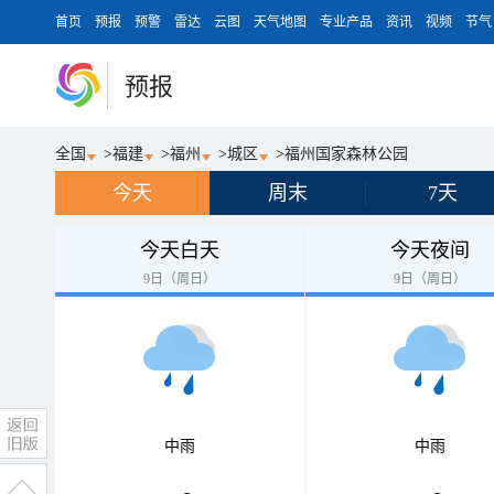
首页
预报
预警
雷达
云图
天气地图
专业产品
资讯
视频
节气
预报
全国
>
福建
>
福州
>
城区
>
福州国家森林公园
今天
周末
7天
今天白天
今天夜间
9日（周日）
9日（周日）
中雨
中雨