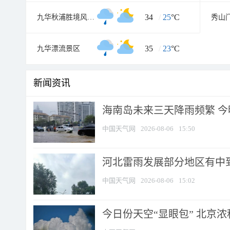
34
/
25
°C
九华秋浦胜境风景区
秀山
35
/
23
°C
九华漂流景区
新闻资讯
海南岛未来三天降雨频繁 
中国天气网
2026-08-06
15:50
河北雷雨发展部分地区有中到
中国天气网
2026-08-06
15:02
今日份天空“显眼包” 北京