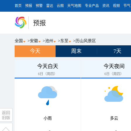
首页
预报
预警
雷达
云图
天气地图
专业产品
资讯
视频
节气
预报
全国
>
安徽
>
池州
>
东至
>
历山风景区
今天
周末
7天
今天白天
今天夜间
6日（周四）
6日（周四）
小雨
多云