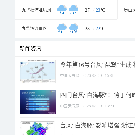
27
/
23
°C
九华秋浦胜境风景区
历山
28
/
22
°C
九华漂流景区
新闻资讯
今年第16号台风“琵鹭”生成 
中国天气网
2026-08-09
15:09
四问台风“白海豚”：将于何时
中国天气网
2026-08-09
13:21
台风“白海豚”影响增强 浙江