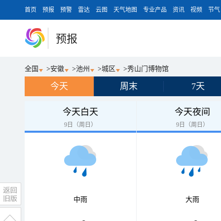
首页
预报
预警
雷达
云图
天气地图
专业产品
资讯
视频
节气
预报
全国
>
安徽
>
池州
>
城区
>
秀山门博物馆
今天
周末
7天
今天白天
今天夜间
9日（周日）
9日（周日）
中雨
大雨