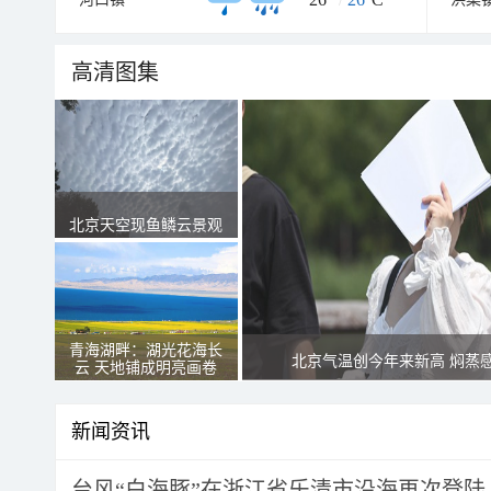
高清图集
北京天空现鱼鳞云景观
青海湖畔：湖光花海长
北京气温创今年来新高 焖蒸
云 天地铺成明亮画卷
新闻资讯
台风“白海豚”在浙江省乐清市沿海再次登陆