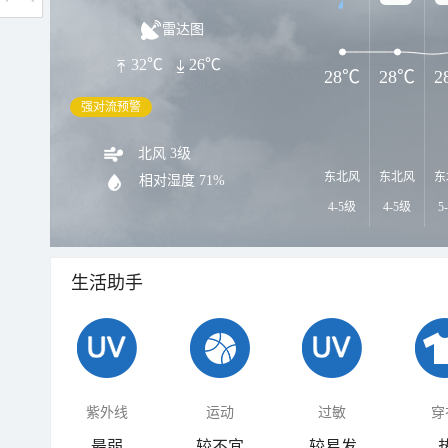
雷达图
32℃
26℃
28℃
28℃
2
强对流预警
北风 3级
东北风
东北风
东
相对湿度
71%
4-5级
4-5级
5
生活助手
紫外线
运动
过敏
穿
最弱
较不宜
较易发