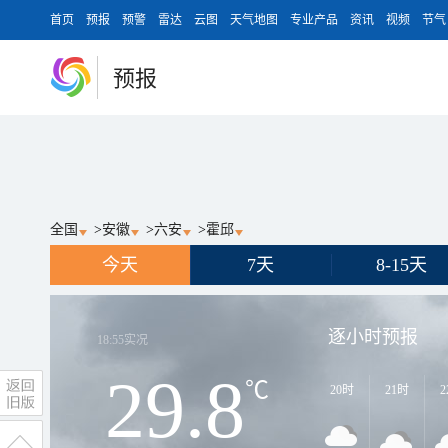
首页
预报
预警
雷达
云图
天气地图
专业产品
资讯
视频
节气
预报
全国
>
安徽
>
六安
>
霍邱
今天
7天
8-15天
逐小时预报
18:55
实况
29.8
℃
20时
21时
2