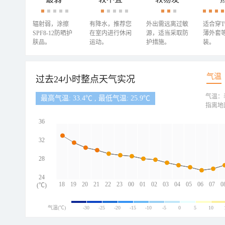
辐射弱，涂擦
有降水，推荐您
外出需远离过敏
适合穿
SPF8-12防晒护
在室内进行休闲
源，适当采取防
薄外套
肤品。
运动。
护措施。
装。
气温
过去24小时整点天气实况
气温：
最高气温: 33.4℃ , 最低气温: 25.9℃
指离地
36
32
28
24
18
19
20
21
22
23
00
01
02
03
04
05
06
07
0
(℃)
气温(℃)
-30
-25
-20
-15
-10
-5
0
5
10