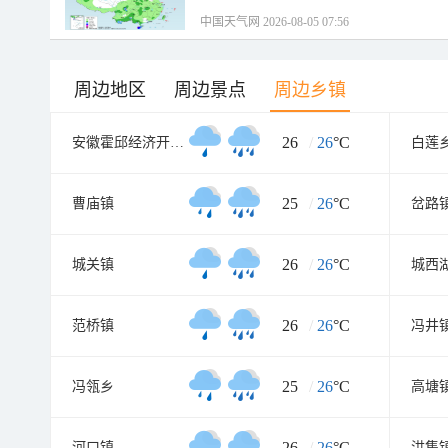
中国天气网 2026-08-05 07:56
周边地区
周边景点
周边乡镇
26
/
26
°C
安徽霍邱经济开发区
白莲
25
/
26
°C
曹庙镇
岔路
26
/
26
°C
城关镇
城西
26
/
26
°C
范桥镇
冯井
25
/
26
°C
冯瓴乡
高塘
26
/
26
°C
河口镇
洪集