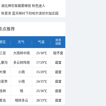
湖北神农架晨雾缭绕 秋色迷人
秋意浓 蓝天映衬下的哈尔滨伏尔加庄园
景点推荐
旅游
景区
天气
气温
指数
三亚
大雨转中雨
25/30℃
较不宜
九寨沟
多云转阵雨
17/29℃
适宜
大理
小雨
15/20℃
适宜
张家界
小雨
24/35℃
适宜
桂林
晴
25/36℃
适宜
青岛
晴转多云
28/33℃
适宜