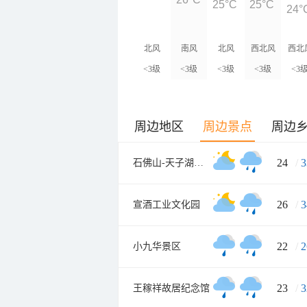
25°C
25°C
24°
北风
南风
北风
西北风
西北
<3级
<3级
<3级
<3级
<3
周边地区
周边景点
周边
24
/
3
石佛山-天子湖旅游风景区
26
/
3
宣酒工业文化园
22
/
2
小九华景区
23
/
3
王稼祥故居纪念馆