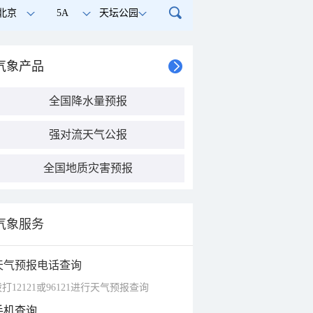
北京
5A
天坛公园
气象产品
全国降水量预报
强对流天气公报
全国地质灾害预报
气象服务
天气预报电话查询
打12121或96121进行天气预报查询
手机查询