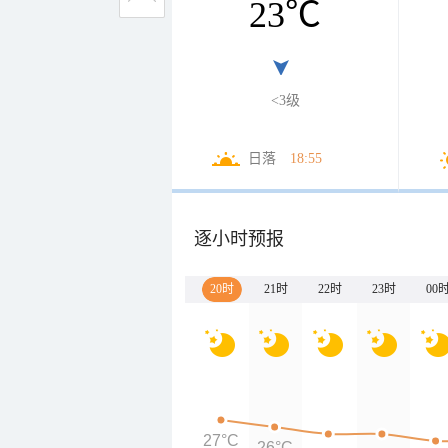
23
℃
<3级
日落
18:55
逐小时预报
20时
21时
22时
23时
00
27°C
26°C