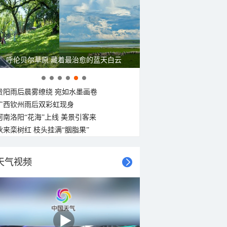
呼伦贝尔草原 藏着最治愈的蓝天白云
贵阳雨后晨雾缭绕 宛如水墨画卷
广西钦州雨后双彩虹现身
河南洛阳“花海”上线 美景引客来
秋来栾树红 枝头挂满“胭脂果”
天气视频