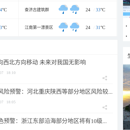
4
°C
24
/
33
°C
查济古建筑群
3
°C
24
/
31
°C
江南第一漂景区
将向西北方向移动 未来对我国无影响
07
18:10
风险预警：河北重庆陕西等部分地区风险较...
07
18:05
预警：浙江东部沿海部分地区将有10级...