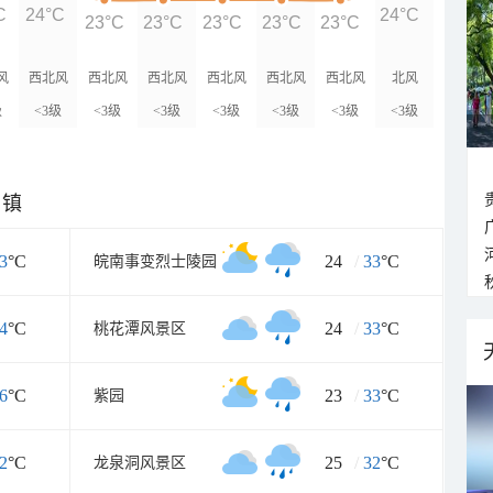
C
24°C
24°C
23°C
23°C
23°C
23°C
23°C
风
西北风
西北风
西北风
西北风
西北风
西北风
北风
级
<3级
<3级
<3级
<3级
<3级
<3级
<3级
乡镇
3
°C
24
/
33
°C
皖南事变烈士陵园
4
°C
24
/
33
°C
桃花潭风景区
6
°C
23
/
33
°C
紫园
2
°C
25
/
32
°C
龙泉洞风景区