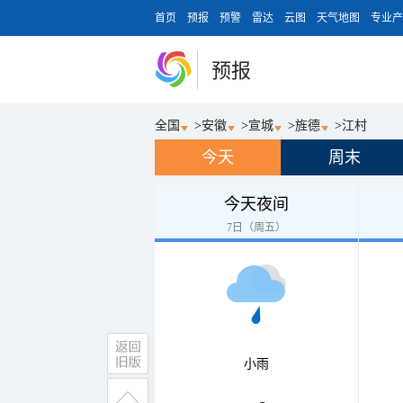
首页
预报
预警
雷达
云图
天气地图
专业产
预报
全国
>
安徽
>
宣城
>
旌德
>
江村
今天
周末
今天夜间
7日（周五）
小雨