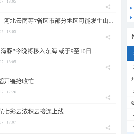
07
18:05
河北云南等7省区市部分地区可能发生山...
07
18:05
海豚”今晚将移入东海 或于9至10日...
07
18:05
稻开镰抢收忙
07
17:26
光七彩云浓积云接连上线
07
17:07