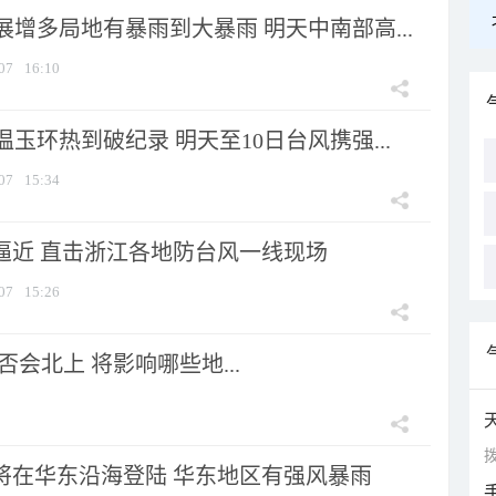
增多局地有暴雨到大暴雨 明天中南部高...
07
16:10
玉环热到破纪录 明天至10日台风携强...
07
15:34
”逼近 直击浙江各地防台风一线现场
07
15:26
会北上 将影响哪些地...
拨
”将在华东沿海登陆 华东地区有强风暴雨