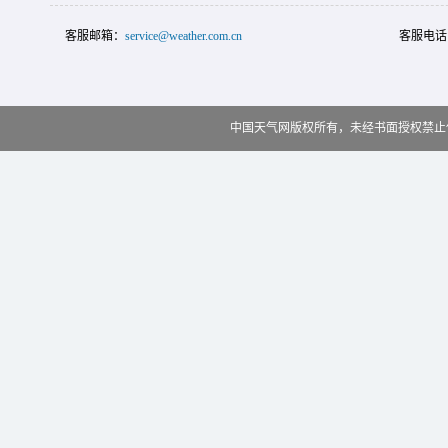
客服邮箱：
service@weather.com.cn
客服电话
中国天气网版权所有，未经书面授权禁止使用 