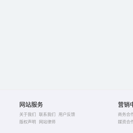
网站服务
营销
关于我们
联系我们
用户反馈
商务合
版权声明
网站律师
媒资合