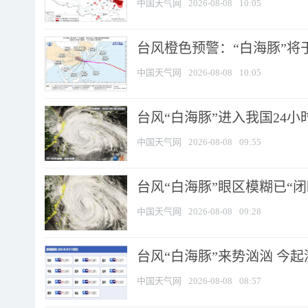
中国天气网
2026-08-08
10:05
台风橙色预警：“白海豚”将于
中国天气网
2026-08-08
10:05
台风“白海豚”进入我国24小时
中国天气网
2026-08-08
09:55
台风“白海豚”眼区模糊已“闭
中国天气网
2026-08-08
09:28
台风“白海豚”来势汹汹 今起
中国天气网
2026-08-08
08:57