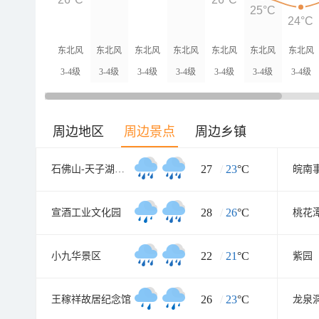
25°C
24°C
东北风
东北风
东北风
东北风
东北风
东北风
东北风
3-4级
3-4级
3-4级
3-4级
3-4级
3-4级
3-4级
周边地区
周边景点
周边乡镇
27
/
23
°C
石佛山-天子湖旅游风景区
皖南
28
/
26
°C
宣酒工业文化园
桃花
22
/
21
°C
小九华景区
紫园
26
/
23
°C
王稼祥故居纪念馆
龙泉