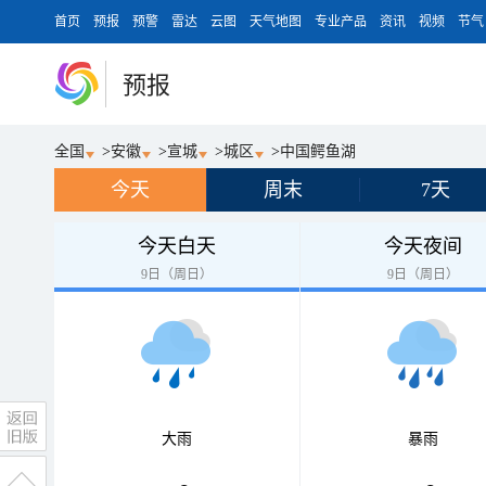
首页
预报
预警
雷达
云图
天气地图
专业产品
资讯
视频
节气
预报
全国
>
安徽
>
宣城
>
城区
>
中国鳄鱼湖
今天
周末
7天
今天白天
今天夜间
9日（周日）
9日（周日）
大雨
暴雨