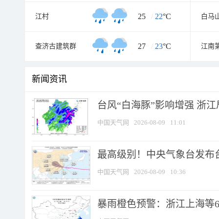
25
/
22
°C
江村
白马
27
/
23
°C
查济古建筑群
江南
新闻资讯
台风“白海豚”影响增强 浙江
中国天气网
2026-08-09
11:01
最高级别！中央气象台发布台风
中国天气网
2026-08-09
10:36
暴雨橙色预警：浙江上海等6省