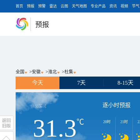
首页
预报
预警
雷达
云图
天气地图
专业产品
资讯
视频
节气
预报
全国
>
安徽
>
淮北
>
杜集
今天
7天
8-15天
逐小时预报
18:55
实况
31.3
℃
20时
21时
2