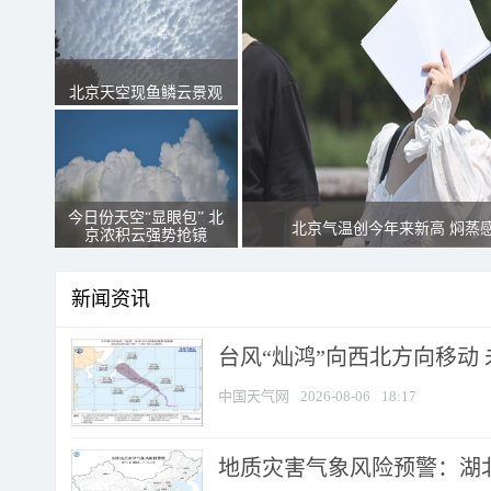
北京天空现鱼鳞云景观
今日份天空“显眼包” 北
北京气温创今年来新高 焖蒸
京浓积云强势抢镜
新闻资讯
台风“灿鸿”向西北方向移动
中国天气网
2026-08-06
18:17
地质灾害气象风险预警：湖北