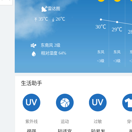
雷达图
35℃
26℃
30℃
29℃
2
东南风 2级
东风
东风
相对湿度
64%
<3级
<3级
<
生活助手
紫外线
运动
过敏
穿
很强
较适宜
较易发