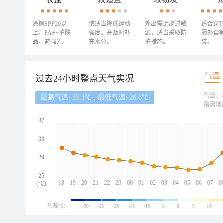
涂擦SPF20以
请适当降低运动
外出需远离过敏
适合穿
上，PA++护肤
强度，并及时补
源，适当采取防
薄外套
品，避强光。
充水分。
护措施。
装。
气温
过去24小时整点天气实况
气温：
最高气温: 35.3℃ , 最低气温: 26.6℃
指离地
37
33
29
25
18
19
20
21
22
23
00
01
02
03
04
05
06
07
0
(℃)
气温(℃)
-30
-25
-20
-15
-10
-5
0
5
10