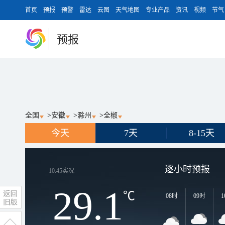
首页
预报
预警
雷达
云图
天气地图
专业产品
资讯
视频
节气
预报
全国
>
安徽
>
滁州
>
全椒
今天
7天
8-15天
逐小时预报
10:45
实况
29.1
℃
08时
09时
1