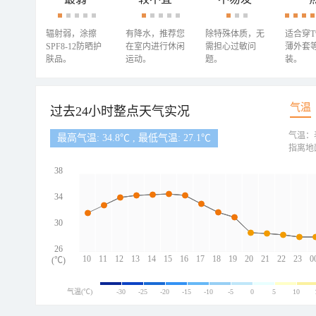
辐射弱，涂擦
有降水，推荐您
除特殊体质，无
适合穿
SPF8-12防晒护
在室内进行休闲
需担心过敏问
薄外套
肤品。
运动。
题。
装。
气温
过去24小时整点天气实况
气温：
最高气温: 34.8℃ , 最低气温: 27.1℃
指离地
38
34
30
26
10
11
12
13
14
15
16
17
18
19
20
21
22
23
0
(℃)
气温(℃)
-30
-25
-20
-15
-10
-5
0
5
10