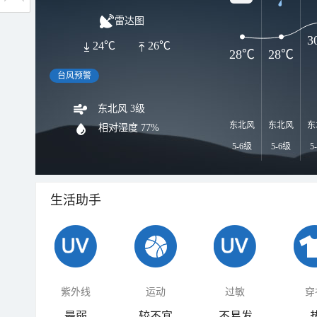
雷达图
3
24℃
26℃
28℃
28℃
台风预警
东北风 3级
东北风
东北风
东
相对湿度
77%
5-6级
5-6级
5
生活助手
紫外线
运动
过敏
穿
最弱
较不宜
不易发