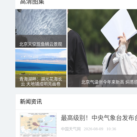
高清图集
北京天空现鱼鳞云景观
青海湖畔：湖光花海长
北京气温创今年来新高 焖蒸
云 天地铺成明亮画卷
新闻资讯
最高级别！中央气象台发布台风
中国天气网
2026-08-09
10:36