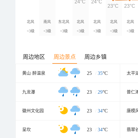
24°C
24°C
23°C
23°C
北风
南风
东北风
北风
北风
北风
北风
<3级
<3级
<3级
<3级
<3级
<3级
<3级
周边地区
周边景点
周边乡镇
25
/
35
°C
黄山·醉温泉
太平
23
/
29
°C
九龙瀑
普仁
23
/
34
°C
徽州文化园
唐模
23
/
34
°C
呈坎
翡翠