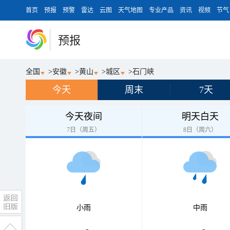
首页
预报
预警
雷达
云图
天气地图
专业产品
资讯
视频
节气
预报
全国
>
安徽
>
黄山
>
城区
>
石门峡
今天
周末
7天
今天夜间
明天白天
7日（周五）
8日（周六）
小雨
中雨