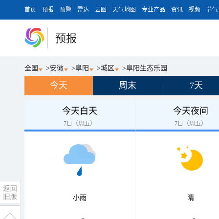
首页
预报
预警
雷达
云图
天气地图
专业产品
资讯
视频
节气
预报
全国
>
安徽
>
阜阳
>
城区
>
阜阳生态乐园
今天
周末
7天
今天白天
今天夜间
7日（周五）
7日（周五）
小雨
晴