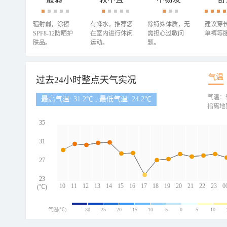
辐射弱，涂擦
有降水，推荐您
除特殊体质，无
建议穿
SPF8-12防晒护
在室内进行休闲
需担心过敏问
单裤等
肤品。
运动。
题。
气温
过去24小时整点天气实况
气温：
最高气温: 31.2℃ , 最低气温: 24.2℃
指离地
35
31
27
23
10
11
12
13
14
15
16
17
18
19
20
21
22
23
0
(℃)
气温(℃)
-30
-25
-20
-15
-10
-5
0
5
10