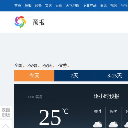
首页
预报
预警
雷达
云图
天气地图
专业产品
资讯
视频
节气
预报
全国
>
安徽
>
安庆
>
宜秀
今天
7天
8-15天
逐小时预报
11:00
实况
25
℃
08时
09时
1