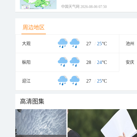
中国天气网 2026-08-06 07:50
周边地区
27
/
25
°C
大观
池州
28
/
24
°C
枞阳
安庆
27
/
25
°C
迎江
高清图集