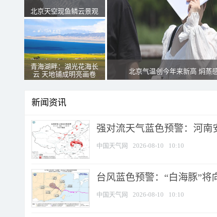
北京天空现鱼鳞云景观
青海湖畔：湖光花海长
北京气温创今年来新高 焖蒸
云 天地铺成明亮画卷
新闻资讯
强对流天气蓝色预警：河南安徽
中国天气网
2026-08-10
10:10
台风蓝色预警：“白海豚”将向
中国天气网
2026-08-10
10:10