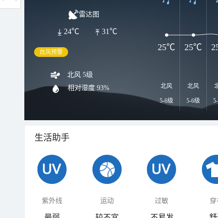
雷达图
24℃
31℃
25℃
25℃
2
台风预警
北风 5级
北风
北风
相对湿度
93%
5-6级
5-6级
5
生活助手
紫外线
运动
过敏
穿
最弱
较不宜
不易发
舒