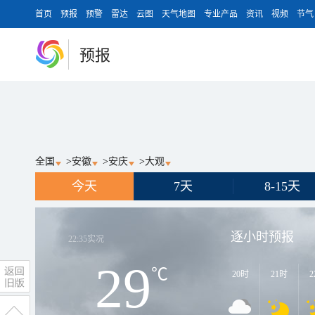
首页
预报
预警
雷达
云图
天气地图
专业产品
资讯
视频
节气
预报
全国
>
安徽
>
安庆
>
大观
今天
7天
8-15天
逐小时预报
22:35
实况
29
℃
20时
21时
2