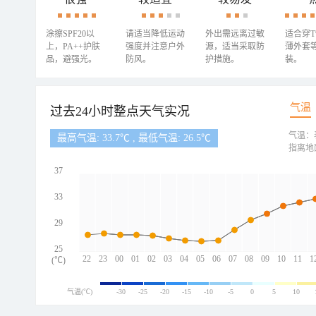
涂擦SPF20以
请适当降低运动
外出需远离过敏
适合穿
上，PA++护肤
强度并注意户外
源，适当采取防
薄外套
品，避强光。
防风。
护措施。
装。
气温
过去24小时整点天气实况
气温：
最高气温: 33.7℃ , 最低气温: 26.5℃
指离地
37
33
29
25
22
23
00
01
02
03
04
05
06
07
08
09
10
11
1
(℃)
气温(℃)
-30
-25
-20
-15
-10
-5
0
5
10