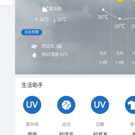
雷达图
30℃
34℃
26℃
28℃
2
台风预警
西北风 3级
北风
北风
相对湿度
81%
3-4级
3-4级
4
生活助手
紫外线
运动
过敏
穿
很强
较适宜
较易发