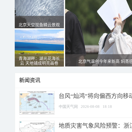
北京天空现鱼鳞云景观
青海湖畔：湖光花海长
北京气温创今年来新高 焖蒸
云 天地铺成明亮画卷
新闻资讯
台风“灿鸿”将向偏西方向移
中国天气网
2026-08-08
18:18
地质灾害气象风险预警：浙