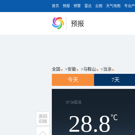
首页
预报
预警
雷达
云图
天气地图
专业产
预报
全国
>
安徽
>
马鞍山
>
当涂
今天
7天
07:50
实况
28.8
℃