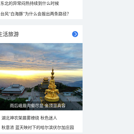
东北的异常闷热持续到什么时候
台风“白海豚”为什么会报出两条路径？
生活旅游
雨后峨眉沟壑尽显 金顶显真容
湖北神农架晨雾缭绕 秋色迷人
秋意浓 蓝天映衬下的哈尔滨伏尔加庄园