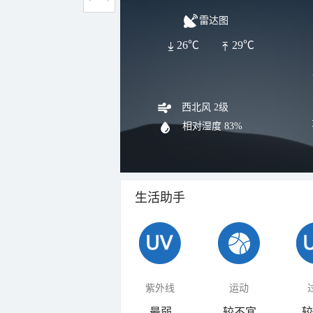
雷达图
26℃
29℃
西北风 2级
相对湿度
83%
生活助手
紫外线
运动
最弱
较不宜
较