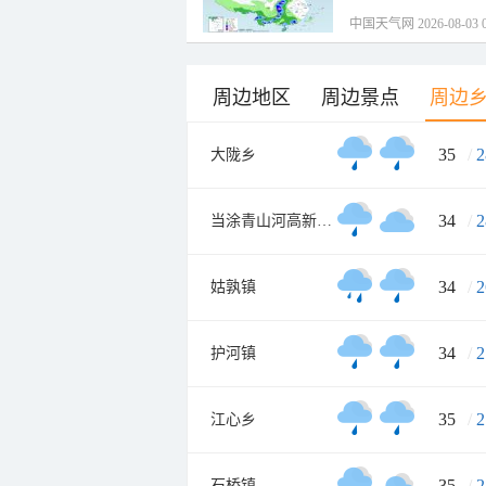
中国天气网 2026-08-03 0
周边地区
周边景点
周边
35
/
2
大陇乡
34
/
2
当涂青山河高新技术产业园区
34
/
2
姑孰镇
34
/
2
护河镇
35
/
2
江心乡
35
/
2
石桥镇