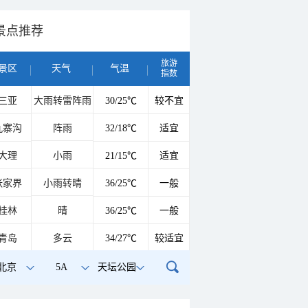
景点推荐
旅游
景区
天气
气温
指数
三亚
大雨转雷阵雨
30/25℃
较不宜
九寨沟
阵雨
32/18℃
适宜
大理
小雨
21/15℃
适宜
张家界
小雨转晴
36/25℃
一般
桂林
晴
36/25℃
一般
青岛
多云
34/27℃
较适宜
北京
5A
天坛公园