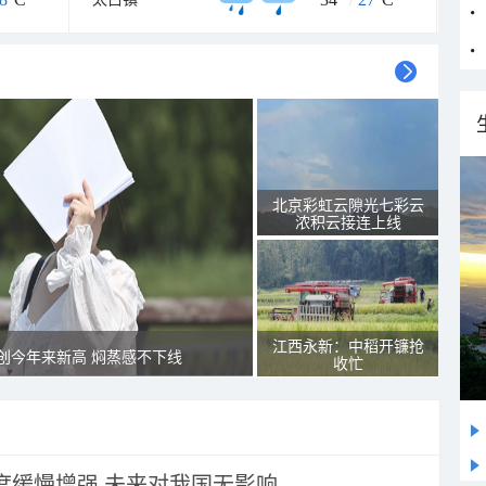
北京彩虹云隙光七彩云
浓积云接连上线
江西永新：中稻开镰抢
创今年来新高 焖蒸感不下线
收忙
强度缓慢增强 未来对我国无影响