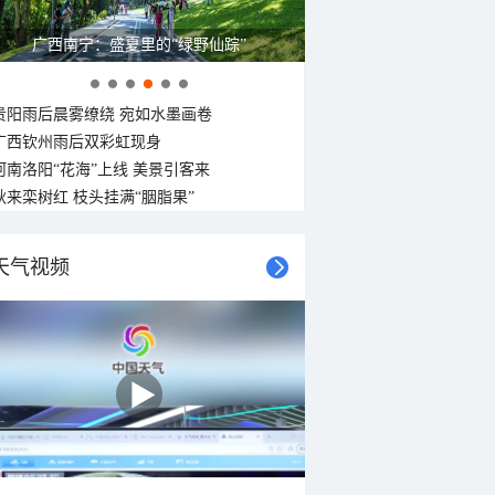
广西南宁：盛夏里的“绿野仙踪”
贵阳雨后晨雾缭绕 宛如水墨画卷
广西钦州雨后双彩虹现身
河南洛阳“花海”上线 美景引客来
秋来栾树红 枝头挂满“胭脂果”
天气视频