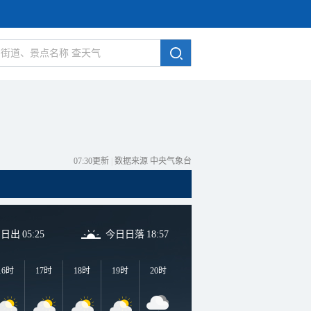
07:30更新
|
数据来源 中央气象台
日日出
05:25
今日日落
18:57
16时
17时
18时
19时
20时
21时
22时
23时
0