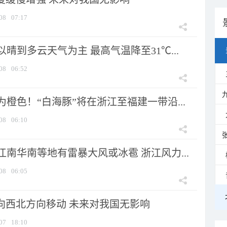
08
07:17
晴到多云天气为主 最高气温降至31℃...
08
06:52
橙色！“白海豚”将在浙江至福建一带沿...
08
06:10
南华南等地有雷暴大风或冰雹 浙江风力...
08
06:05
将向西北方向移动 未来对我国无影响
07
18:10