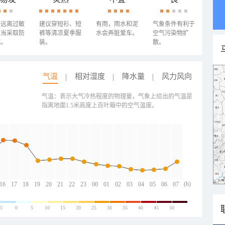
需远离过敏
建议穿短衫、短
有雨，雨水和泥
气象条件有利于
适当采取防
裤等清凉夏季服
水会弄脏爱车。
空气污染物扩
施。
装。
散。
气温
相对湿度
降水量
风力风向
气温：表示大气冷热程度的物理量，气象上给出的气温是
指离地面1.5米高度上百叶箱中的空气温度。
(h)
16
17
18
19
20
21
22
23
00
01
02
03
04
05
06
07
-5
0
5
10
15
20
25
30
35
40
45
50