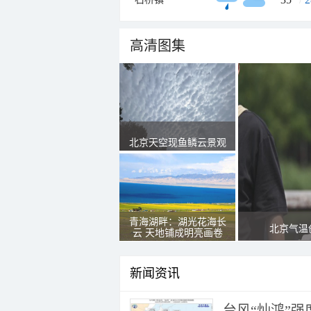
高清图集
北京天空现鱼鳞云景观
青海湖畔：湖光花海长
北京气温
云 天地铺成明亮画卷
新闻资讯
台风“灿鸿”