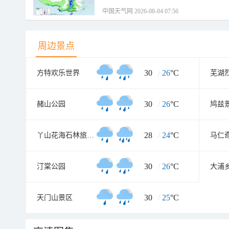
中国天气网 2026-08-04 07:56
周边景点
30
/
26
°C
方特欢乐世界
芜湖
30
/
26
°C
赭山公园
鸠兹
28
/
24
°C
丫山花海石林旅游风景区
马仁
30
/
26
°C
汀棠公园
大浦
30
/
25
°C
天门山景区