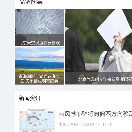
高清图集
北京天空现鱼鳞云景观
青海湖畔：湖光花海长
北京气温创今年来新高 焖蒸
云 天地铺成明亮画卷
新闻资讯
台风“灿鸿”将向偏西方向移
中国天气网
2026-08-08
18:18