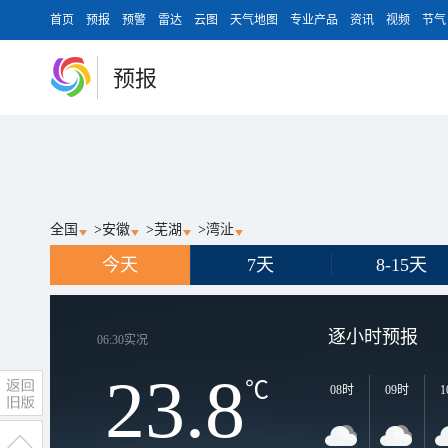
首页
预报
预警
雷达
云图
天气地图
专业产品
资讯
视频
节气
预报
全国
>
安徽
>
芜湖
>
湾沚
今天
7天
8-15天
逐小时预报
06:30
实况
23.8
℃
08时
09时
1