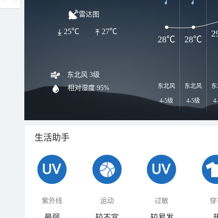
雷达图
25℃
27℃
2
28℃
28℃
东北风 3级
东北风
东北风
东
相对湿度
95%
4-5级
4-5级
4
生活助手
紫外线
运动
过敏
穿
最弱
较不宜
较易发