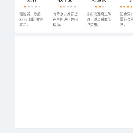
辐射弱，涂擦
有降水，推荐您
外出需远离过敏
适合穿
SPF8-12防晒护
在室内进行休闲
源，适当采取防
薄外套
肤品。
运动。
护措施。
装。