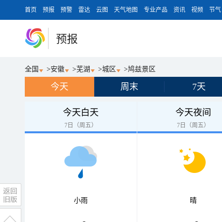
首页
预报
预警
雷达
云图
天气地图
专业产品
资讯
视频
节气
预报
全国
>
安徽
>
芜湖
>
城区
>
鸠兹景区
今天
周末
7天
今天白天
今天夜间
7日（周五）
7日（周五）
小雨
晴