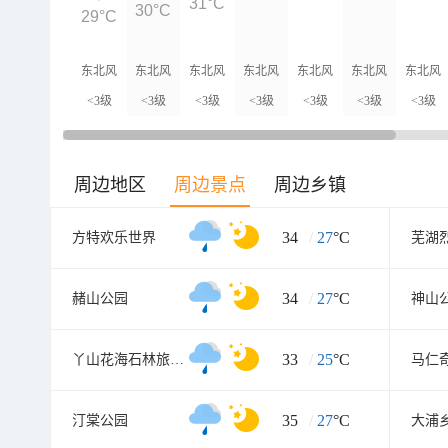
31°C
30°C
29°C
东北风
东北风
东北风
东北风
东北风
东北风
东北风
<3级
<3级
<3级
<3级
<3级
<3级
<3级
周边地区
周边景点
周边乡镇
34
/
27
°C
方特欢乐世界
芜湖
34
/
27
°C
赭山公园
神山
33
/
25
°C
丫山花海石林旅游风景区
马仁
35
/
27
°C
汀棠公园
大浦