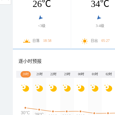
26
℃
34
℃
<3级
3-4级
日落
18:58
日出
05:27
逐小时预报
20时
21时
22时
23时
00时
01时
02时
30°C
29°C