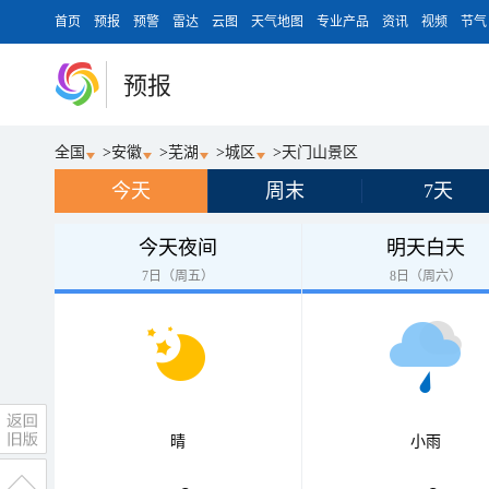
首页
预报
预警
雷达
云图
天气地图
专业产品
资讯
视频
节气
预报
全国
>
安徽
>
芜湖
>
城区
>
天门山景区
今天
周末
7天
今天夜间
明天白天
7日（周五）
8日（周六）
晴
小雨