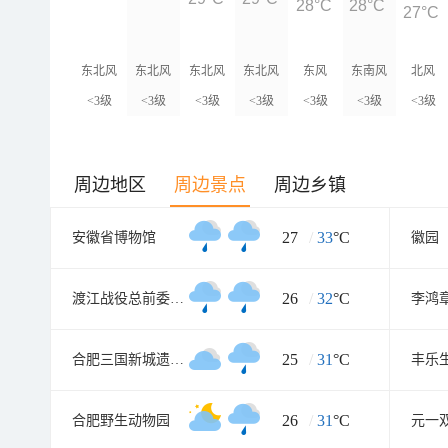
28°C
28°C
27°C
东北风
东北风
东北风
东北风
东风
东南风
北风
<3级
<3级
<3级
<3级
<3级
<3级
<3级
周边地区
周边景点
周边乡镇
27
/
33
°C
安徽省博物馆
徽园
26
/
32
°C
渡江战役总前委参谋处旧址
李鸿
25
/
31
°C
合肥三国新城遗址公园
丰乐
26
/
31
°C
合肥野生动物园