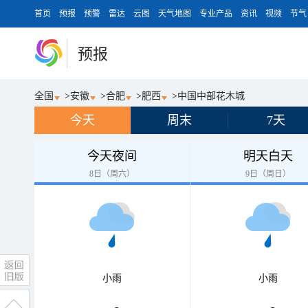
首页
预报
预警
雷达
云图
天气地图
专业产品
资讯
视频
节气
预报
全国
>
安徽
>
合肥
>
肥西
>
中国中部花木城
今天
周末
7天
今天夜间
明天白天
8日（周六）
9日（周日）
小雨
小雨