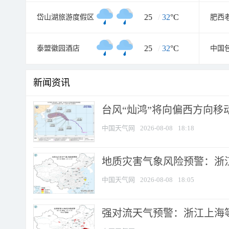
25
/
32
°C
岱山湖旅游度假区
肥西
25
/
32
°C
泰盟徽园酒店
中国
新闻资讯
台风“灿鸿”将向偏西方向移
中国天气网
2026-08-08
18:18
地质灾害气象风险预警：浙
中国天气网
2026-08-08
18:05
强对流天气预警：浙江上海等4