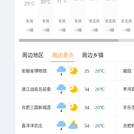
31°C
30°C
29°C
东风
东风
东风
东风
东北风
东北风
东北风
<3级
<3级
<3级
<3级
<3级
<3级
<3级
周边地区
周边景点
周边乡镇
35
/
28
°C
安徽省博物馆
徽园
34
/
26
°C
渡江战役总前委参谋处旧址
李鸿
34
/
26
°C
合肥三国新城遗址公园
丰乐
34
/
26
°C
喜洋洋农庄
合肥