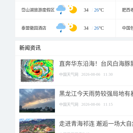
34
/
26
°C
岱山湖旅游度假区
肥西
34
/
26
°C
泰盟徽园酒店
中国
新闻资讯
直奔华东沿海！台风白海豚影
中国天气网
2026-08-06
11:30
黑龙江今天雨势较强局地有暴
中国天气网
2026-08-06
11:15
走进青海祁连 邂逅一场大