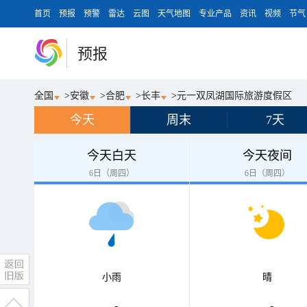
首页
预报
预警
雷达
云图
天气地图
专业产品
资讯
视频
节气
预报
全国
>
安徽
>
合肥
>
长丰
>
元一双凤湖国际旅游度假区
今天
周末
7天
今天白天
今天夜间
6日（周四）
6日（周四）
小雨
晴