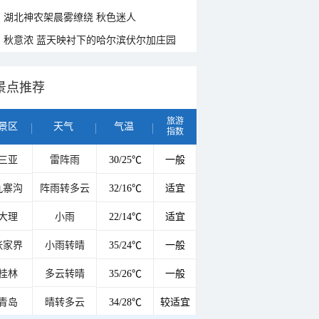
湖北神农架晨雾缭绕 秋色迷人
秋意浓 蓝天映衬下的哈尔滨伏尔加庄园
景点推荐
旅游
景区
天气
气温
指数
三亚
雷阵雨
30/25℃
一般
九寨沟
阵雨转多云
32/16℃
适宜
大理
小雨
22/14℃
适宜
张家界
小雨转晴
35/24℃
一般
桂林
多云转晴
35/26℃
一般
青岛
晴转多云
34/28℃
较适宜