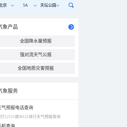
北京
5A
天坛公园
气象产品
全国降水量预报
强对流天气公报
全国地质灾害预报
气象服务
天气预报电话查询
打12121或96121进行天气预报查询
手机查询