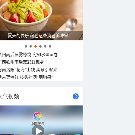
29°C
29°C
28°C
28°C
28°C
27°C
27°C
26°C
东北风
东北风
东北风
东北风
南风
东北风
东北风
东北风
<3级
<3级
<3级
<3级
<3级
<3级
<3级
<3级
夏天的快乐 藏在这些消暑美味里
贵阳雨后晨雾缭绕 宛如水墨画卷
广西钦州雨后双彩虹现身
河南洛阳“花海”上线 美景引客来
秋来栾树红 枝头挂满“胭脂果”
天气视频