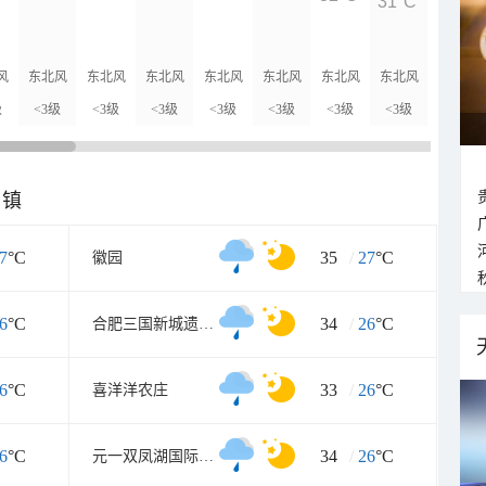
31°C
30°C
风
东北风
东北风
东北风
东北风
东北风
东北风
东北风
东北风
级
<3级
<3级
<3级
<3级
<3级
<3级
<3级
<3级
乡镇
7
°C
35
/
27
°C
徽园
6
°C
34
/
26
°C
合肥三国新城遗址公园
6
°C
33
/
26
°C
喜洋洋农庄
6
°C
34
/
26
°C
元一双凤湖国际旅游度假区