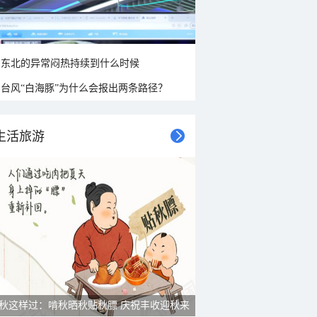
东北的异常闷热持续到什么时候
台风“白海豚”为什么会报出两条路径？
生活旅游
秋这样过：啃秋晒秋贴秋膘 庆祝丰收迎秋来