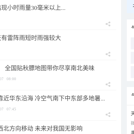
小时雨量30毫米以上...
天有雷阵雨短时雨强较大
节！ 全国贴秋膘地图带你尽享南北美味
07
08:00
靠近华东沿海 冷空气南下中东部多地暑...
07
07:45
拨
向西北方向移动 未来对我国无影响