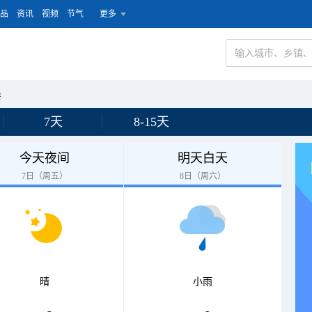
品
资讯
视频
节气
更多
居
7天
8-15天
今天夜间
明天白天
7日（周五）
8日（周六）
晴
小雨