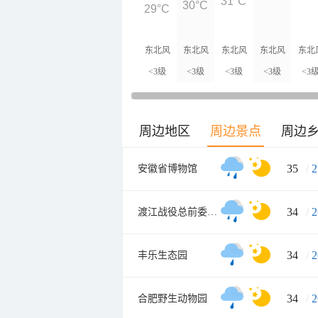
31°C
30°C
29°C
东北风
东北风
东北风
东北风
东北
<3级
<3级
<3级
<3级
<3
周边地区
周边景点
周边
35
/
2
安徽省博物馆
34
/
2
渡江战役总前委参谋处旧址
34
/
2
丰乐生态园
34
/
2
合肥野生动物园