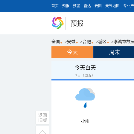
首页
预报
预警
雷达
云图
天气地图
专业产
预报
全国
>
安徽
>
合肥
>
城区
>
李鸿章故
今天
周末
今天白天
7日（周五）
小雨