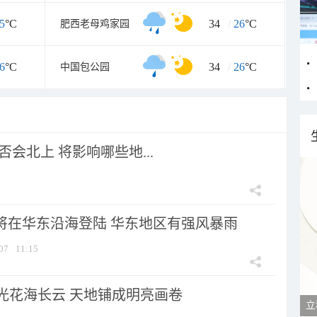
5
°C
34
/
26
°C
肥西老母鸡家园
6
°C
34
/
26
°C
中国包公园
会北上 将影响哪些地...
”将在华东沿海登陆 华东地区有强风暴雨
07
11:15
光花海长云 天地铺成明亮画卷
立