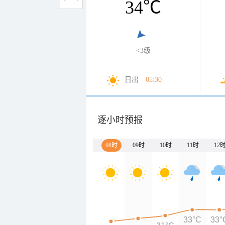
34
℃
<3级
日出
05:30
逐小时预报
08时
09时
10时
11时
12
33°C
33°