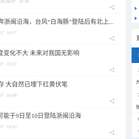
26-08-07
10:58
浙闽沿海，台风“白海豚”登陆后有北上...
07
10:57
强度变化不大 未来对我国无影响
07
10:27
存 大自然已埋下红黄伏笔
07
10:09
可能于9日至10日登陆浙闽沿海
07
10:05