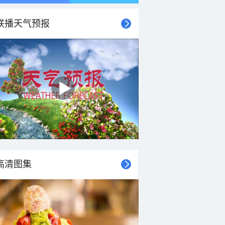
联播天气预报
21时
22时
23时
00时
01时
02时
03时
04时
高清图集