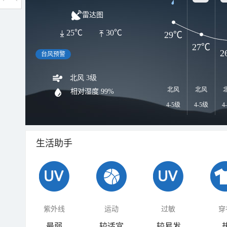
雷达图
25℃
30℃
29℃
27℃
2
台风预警
北风 3级
北风
北风
相对湿度
99%
4-5级
4-5级
4
生活助手
紫外线
运动
过敏
穿
最弱
较适宜
较易发