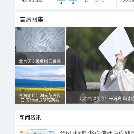
高清图集
北京天空现鱼鳞云景观
青海湖畔：湖光花海长
北京气温创今年来新高 焖蒸
云 天地铺成明亮画卷
新闻资讯
台风“灿鸿”将向偏西方向移