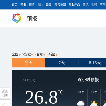
首页
预报
预警
雷达
云图
天气地图
专业产品
资讯
视频
节气
预报
全国
>
安徽
>
合肥
>
城区
今天
7天
8-15天
逐小时预报
04:40
实况
26.8
℃
20时
21时
2