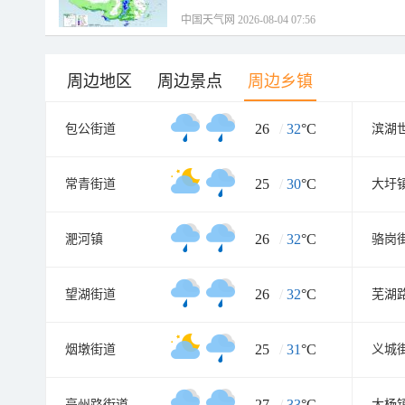
中国天气网 2026-08-04 07:56
周边地区
周边景点
周边乡镇
26
/
32
°C
包公街道
滨湖
25
/
30
°C
常青街道
大圩
26
/
32
°C
淝河镇
骆岗
26
/
32
°C
望湖街道
芜湖
25
/
31
°C
烟墩街道
义城
27
/
33
°C
亳州路街道
大杨