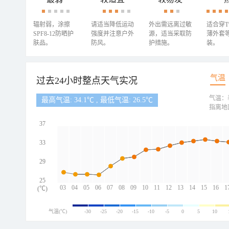
辐射弱，涂擦
请适当降低运动
外出需远离过敏
适合穿
SPF8-12防晒护
强度并注意户外
源，适当采取防
薄外套
肤品。
防风。
护措施。
装。
气温
过去24小时整点天气实况
气温：
最高气温: 34.1℃ , 最低气温: 26.5℃
指离地
37
33
29
25
03
04
05
06
07
08
09
10
11
12
13
14
15
16
1
(℃)
气温(℃)
-30
-25
-20
-15
-10
-5
0
5
10