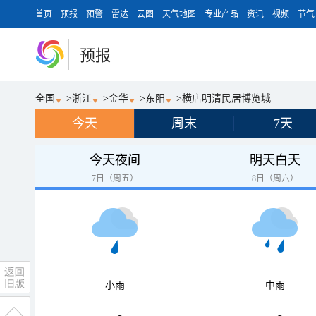
首页
预报
预警
雷达
云图
天气地图
专业产品
资讯
视频
节气
预报
全国
>
浙江
>
金华
>
东阳
>
横店明清民居博览城
今天
周末
7天
今天夜间
明天白天
7日（周五）
8日（周六）
小雨
中雨