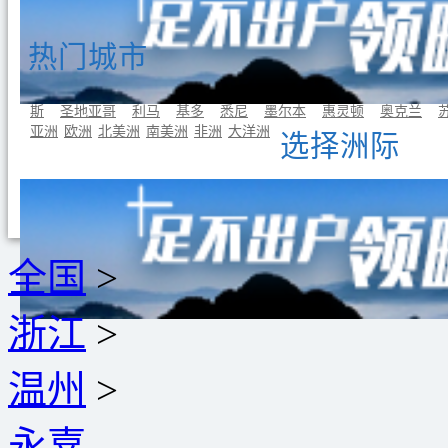
热门城市
曼谷
东京
首尔
吉隆坡
新加坡
巴黎
罗马
伦敦
雅典
斯
圣地亚哥
利马
基多
悉尼
墨尔本
惠灵顿
奥克兰
亚洲
欧洲
北美洲
南美洲
非洲
大洋洲
选择洲际
全国
>
浙江
>
温州
>
永嘉