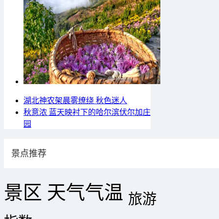
湖北神农架晨雾缭绕 秋色迷人
秋意浓 蓝天映衬下的哈尔滨伏尔加庄
园
景点推荐
景区
天气
气温
旅游