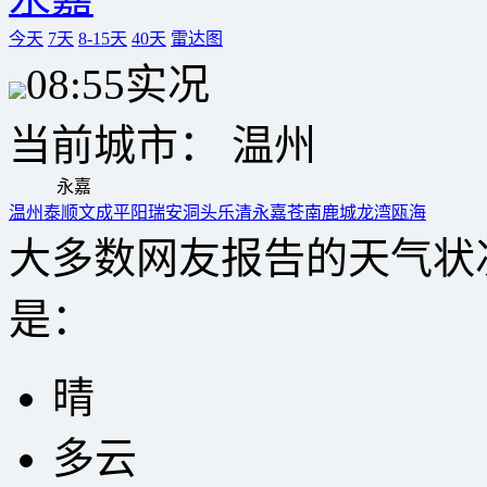
今天
7天
8-15天
40天
雷达图
08:55
实况
当前城市：
温州
永嘉
温州
泰顺
文成
平阳
瑞安
洞头
乐清
永嘉
苍南
鹿城
龙湾
瓯海
大多数网友报告的天气状
是：
晴
多云