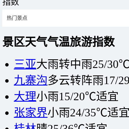
指数
热门景点
景区
天气
气温
旅游指数
三亚
大雨转中雨
25/30
九寨沟
多云转阵雨
17/2
大理
小雨
15/20℃
适宜
张家界
小雨
24/35℃
适
桂林
晴
25/36℃
适宜