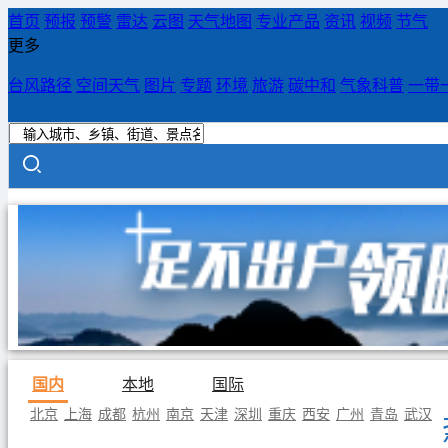
首页
预报
预警
雷达
云图
天气地图
专业产品
资讯
视频
节气
更多
台风路径
空间天气
图片
专题
环境
旅游
碳中和
气象科普
一带
国内
本地
国际
北京
上海
成都
杭州
南京
天津
深圳
重庆
西安
广州
青岛
武汉