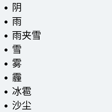
阴
雨
雨夹雪
雪
雾
霾
冰雹
沙尘