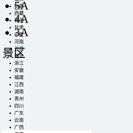
5A
新疆
西藏
4A
青海
甘肃
3A
宁夏
河南
江苏
景区
湖北
浙江
安徽
福建
江西
湖南
贵州
四川
广东
云南
广西