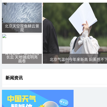
北京天空现鱼鳞云景
观
青海湖畔：湖光花海
长云 天地铺成明亮
北京气温创今年来新高 焖蒸感不
画卷
新闻资讯