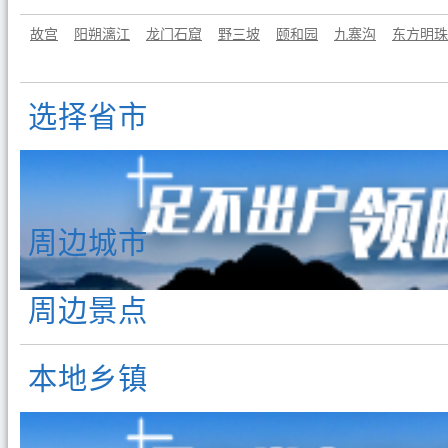
故宫
阳朔漓江
龙门石窟
野三坡
颐和园
九寨沟
东方明珠
选择省市
周边城市
周边景点
本地乡镇