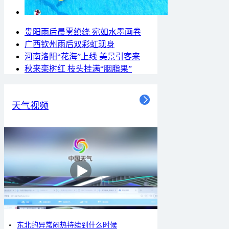
贵阳雨后晨雾缭绕 宛如水墨画卷
广西钦州雨后双彩虹现身
河南洛阳“花海”上线 美景引客来
秋来栾树红 枝头挂满“胭脂果”
天气视频
东北的异常闷热持续到什么时候