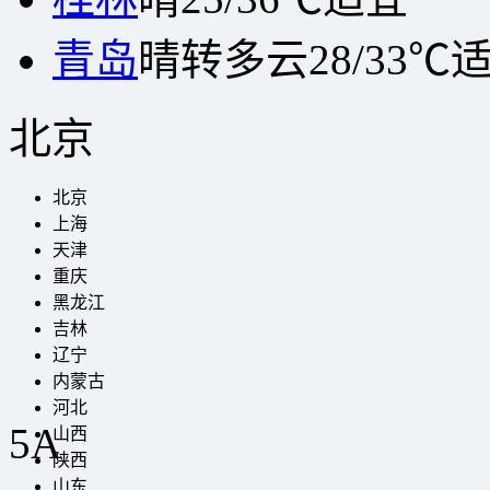
青岛
晴转多云
28/33℃
北京
北京
上海
天津
重庆
黑龙江
吉林
辽宁
内蒙古
河北
5A
山西
陕西
山东