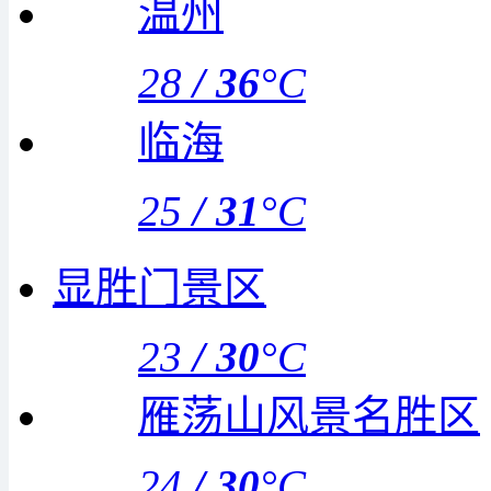
温州
28
/
36
°C
临海
25
/
31
°C
显胜门景区
23
/
30
°C
雁荡山风景名胜区
24
/
30
°C