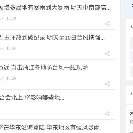
增多局地有暴雨到大暴雨 明天中南部高...
07
16:10
玉环热到破纪录 明天至10日台风携强...
07
15:34
”逼近 直击浙江各地防台风一线现场
07
15:26
会北上 将影响哪些地...
拨
”将在华东沿海登陆 华东地区有强风暴雨