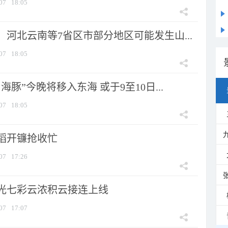
07
18:05
河北云南等7省区市部分地区可能发生山...
07
18:05
海豚”今晚将移入东海 或于9至10日...
07
18:05
稻开镰抢收忙
07
17:26
光七彩云浓积云接连上线
07
17:07