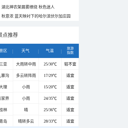
湖北神农架晨雾缭绕 秋色迷人
秋意浓 蓝天映衬下的哈尔滨伏尔加庄园
景点推荐
旅游
景区
天气
气温
指数
三亚
大雨转中雨
25/30℃
较不宜
九寨沟
多云转阵雨
17/29℃
适宜
大理
小雨
15/20℃
适宜
张家界
小雨
24/35℃
适宜
桂林
晴
25/36℃
适宜
青岛
晴转多云
28/33℃
适宜