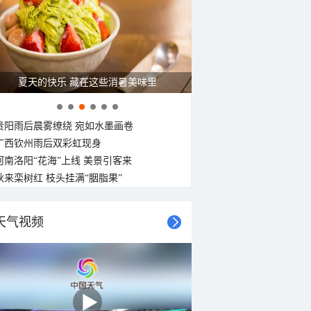
夏天的快乐 藏在这些消暑美味里
贵阳雨后晨雾缭绕 宛如水墨画卷
广西钦州雨后双彩虹现身
河南洛阳“花海”上线 美景引客来
秋来栾树红 枝头挂满“胭脂果”
天气视频