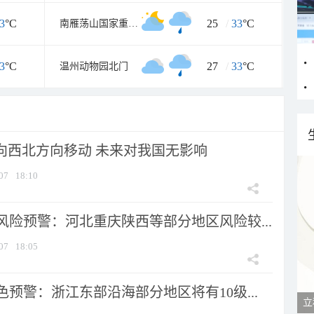
3
°C
25
/
33
°C
南雁荡山国家重点风景名胜区
3
°C
27
/
33
°C
温州动物园北门
将向西北方向移动 未来对我国无影响
07
18:10
风险预警：河北重庆陕西等部分地区风险较...
07
18:05
预警：浙江东部沿海部分地区将有10级...
立