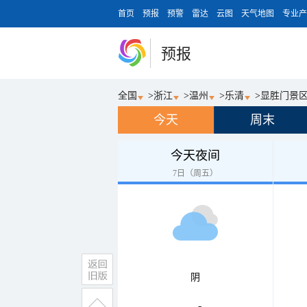
首页
预报
预警
雷达
云图
天气地图
专业产
预报
全国
>
浙江
>
温州
>
乐清
>
显胜门景
今天
周末
今天夜间
7日（周五）
阴