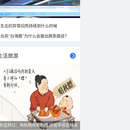
东北的异常闷热持续到什么时候
台风“白海豚”为什么会报出两条路径？
生活旅游
秋这样过：啃秋晒秋贴秋膘 庆祝丰收迎秋来