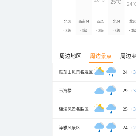
25°C
24°
北风
西南风
西风
北风
北
<3级
<3级
<3级
<3级
<3
周边地区
周边景点
周边
24
/
3
雁荡山风景名胜区
29
/
3
玉海楼
25
/
3
瑶溪风景名胜区
24
/
2
泽雅风景区