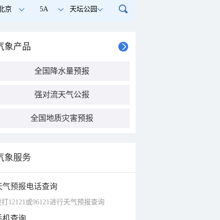
北京
5A
天坛公园
气象产品
全国降水量预报
强对流天气公报
全国地质灾害预报
气象服务
天气预报电话查询
打12121或96121进行天气预报查询
手机查询