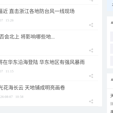
”逼近 直击浙江各地防台风一线现场
07
15:26
会北上 将影响哪些地...
”将在华东沿海登陆 华东地区有强风暴雨
07
11:15
光花海长云 天地铺成明亮画卷
26-08-07
10:58
拨