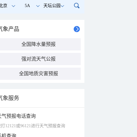
北京
5A
天坛公园
气象产品
全国降水量预报
强对流天气公报
全国地质灾害预报
气象服务
天气预报电话查询
打12121或96121进行天气预报查询
手机查询