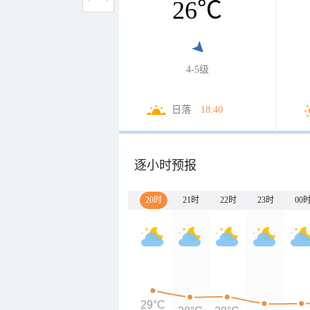
26
℃
4-5级
日落
18:40
逐小时预报
20时
21时
22时
23时
00
29°C