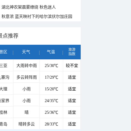
湖北神农架晨雾缭绕 秋色迷人
秋意浓 蓝天映衬下的哈尔滨伏尔加庄园
景点推荐
旅游
景区
天气
气温
指数
三亚
大雨转中雨
25/30℃
较不宜
九寨沟
多云转阵雨
17/29℃
适宜
大理
小雨
15/20℃
适宜
张家界
小雨
24/35℃
适宜
桂林
晴
25/36℃
适宜
青岛
晴转多云
28/33℃
适宜