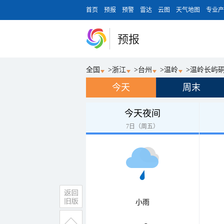
首页
预报
预警
雷达
云图
天气地图
专业产
预报
全国
>
浙江
>
台州
>
温岭
>
温岭长屿
今天
周末
今天夜间
7日（周五）
小雨