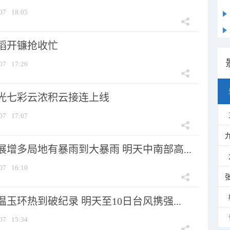
07
18:05
稻开镰抢收忙
07
17:26
光七彩云浓积云接连上线
07
17:07
增多局地有暴雨到大暴雨 明天中南部高...
07
16:10
玉环热到破纪录 明天至10日台风携强...
07
15:34