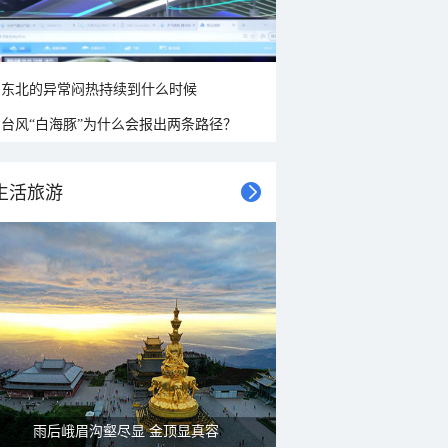
东北的异常闷热持续到什么时候
台风“白海豚”为什么会报出两条路径？
生活旅游
雨后峨眉沟壑尽显 金顶显真容