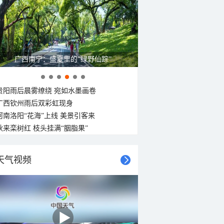
广西南宁：盛夏里的“绿野仙踪”
贵阳雨后晨雾缭绕 宛如水墨画卷
广西钦州雨后双彩虹现身
河南洛阳“花海”上线 美景引客来
秋来栾树红 枝头挂满“胭脂果”
天气视频