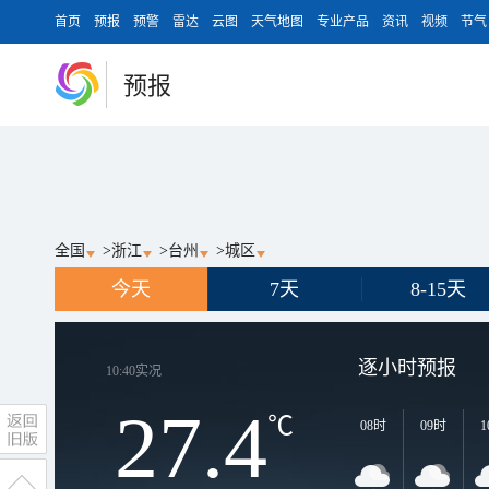
首页
预报
预警
雷达
云图
天气地图
专业产品
资讯
视频
节气
预报
全国
>
浙江
>
台州
>
城区
今天
7天
8-15天
逐小时预报
10:40
实况
27.4
℃
08时
09时
1