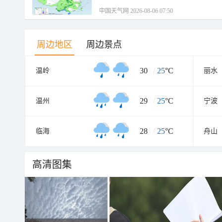
中国天气网 2026-08-06 07:50
周边地区
周边景点
30
/
25
°C
温岭
丽水
29
/
25
°C
温州
宁波
28
/
25
°C
临海
舟山
高清图集