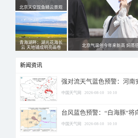
北京天空现鱼鳞云景观
青海湖畔：湖光花海长
北京气温创今年来新高 焖蒸
云 天地铺成明亮画卷
新闻资讯
强对流天气蓝色预警：河南安徽
中国天气网
2026-08-10
10:10
台风蓝色预警：“白海豚”将向
中国天气网
2026-08-10
10:10