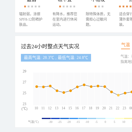
辐射弱，涂擦
有降水，推荐您
除特殊体质，无
适合穿
SPF8-12防晒护
在室内进行休闲
需担心过敏问
薄外套
肤品。
运动。
题。
装。
气温
过去24小时整点天气实况
气温：
最高气温: 28.3℃ , 最低气温: 24.8℃
指离地
29
27
25
23
10
11
12
13
14
15
16
17
18
19
20
21
22
23
0
(℃)
气温(℃)
-30
-25
-20
-15
-10
-5
0
5
10