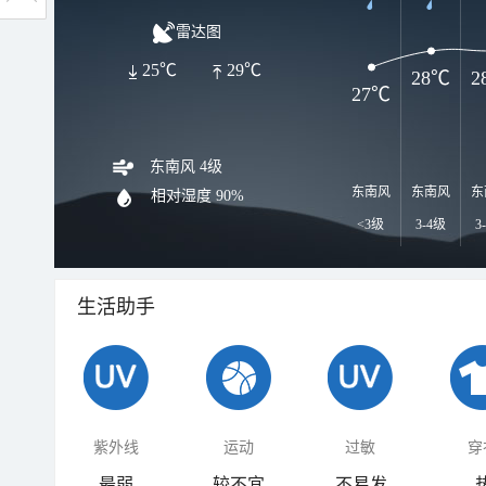
雷达图
25℃
29℃
28℃
2
27℃
东南风 4级
东南风
东南风
东
相对湿度
90%
<3级
3-4级
3
生活助手
紫外线
运动
过敏
穿
最弱
较不宜
不易发