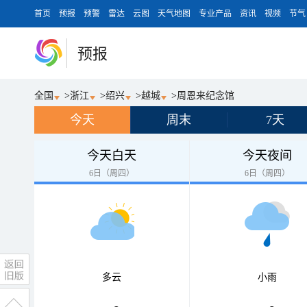
首页
预报
预警
雷达
云图
天气地图
专业产品
资讯
视频
节气
预报
全国
>
浙江
>
绍兴
>
越城
>
周恩来纪念馆
今天
周末
7天
今天白天
今天夜间
6日（周四）
6日（周四）
多云
小雨