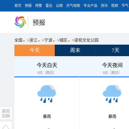
首页
预报
预警
雷达
云图
天气地图
专业产品
资讯
视频
节气
预报
全国
>
浙江
>
宁波
>
城区
>
梁祝文化公园
今天
周末
7天
今天白天
今天夜间
9日（周日）
9日（周日）
暴雨
暴雨