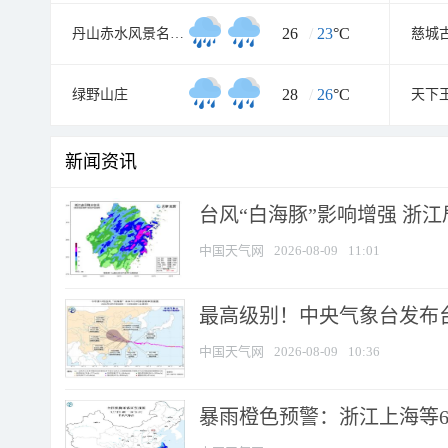
26
/
23
°C
丹山赤水风景名胜区
慈城
28
/
26
°C
绿野山庄
天下
新闻资讯
台风“白海豚”影响增强 浙江
中国天气网
2026-08-09
11:01
最高级别！中央气象台发布台风
中国天气网
2026-08-09
10:36
暴雨橙色预警：浙江上海等6省