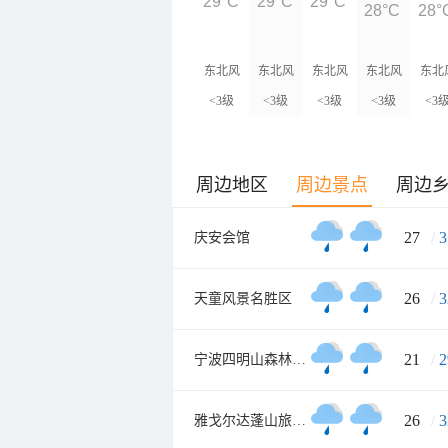
29°C
29°C
29°C
28°C
28°
东北风
东北风
东北风
东北风
东北
<3级
<3级
<3级
<3级
<3
周边地区
周边景点
周边
27
/
3
庆安会馆
26
/
3
天童风景名胜区
21
/
2
宁波四明山森林公园
26
/
3
雅戈尔达蓬山旅游度假区