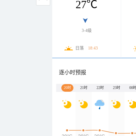
27
℃
3-4级
日落
18:43
逐小时预报
20时
21时
22时
23时
00