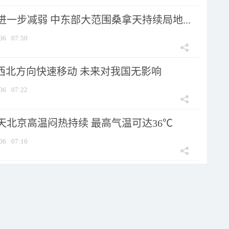
一步减弱 中东部大范围桑拿天持续局地...
06
07:50
向西北方向快速移动 未来对我国无影响
06
07:22
天北京高温闷热持续 最高气温可达36℃
06
07:10
7日将移入东海 “鲸鱼”已登陆菲律...
06
06:05
生成了