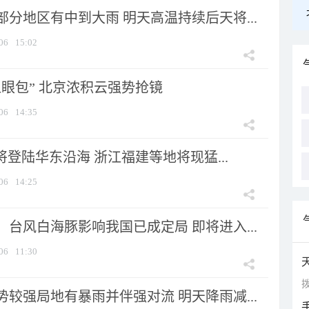
分地区有中到大雨 明天高温持续后天将...
06
15:02
显眼包” 北京浓积云强势抢镜
06
14:35
将登陆华东沿海 浙江福建等地将现猛...
06
14:25
台风白海豚影响我国已成定局 即将进入...
06
11:30
拨
较强局地有暴雨并伴强对流 明天降雨减...