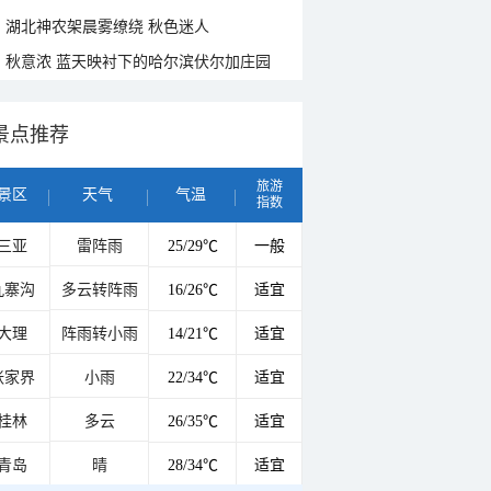
湖北神农架晨雾缭绕 秋色迷人
秋意浓 蓝天映衬下的哈尔滨伏尔加庄园
景点推荐
旅游
景区
天气
气温
指数
三亚
雷阵雨
25/29℃
一般
九寨沟
多云转阵雨
16/26℃
适宜
大理
阵雨转小雨
14/21℃
适宜
张家界
小雨
22/34℃
适宜
桂林
多云
26/35℃
适宜
青岛
晴
28/34℃
适宜