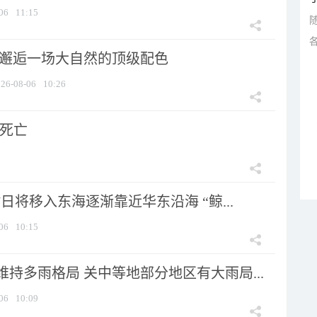
06
11:15
 邂逅一场大自然的顶级配色
26-08-06
10:26
人死亡
7日将移入东海逐渐靠近华东沿海 “鲸...
06
10:15
持多雨格局 关中等地部分地区有大雨局...
06
10:09