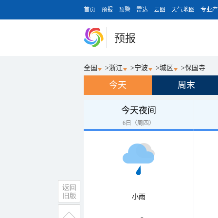
首页
预报
预警
雷达
云图
天气地图
专业产
预报
全国
>
浙江
>
宁波
>
城区
>
保国寺
今天
周末
今天夜间
6日（周四）
小雨