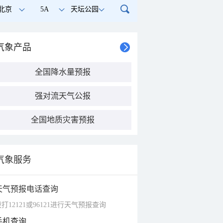
北京
5A
天坛公园
气象产品
全国降水量预报
强对流天气公报
全国地质灾害预报
气象服务
天气预报电话查询
打12121或96121进行天气预报查询
手机查询