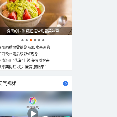
夏天的快乐 藏在这些消暑美味里
贵阳雨后晨雾缭绕 宛如水墨画卷
广西钦州雨后双彩虹现身
河南洛阳“花海”上线 美景引客来
秋来栾树红 枝头挂满“胭脂果”
天气视频