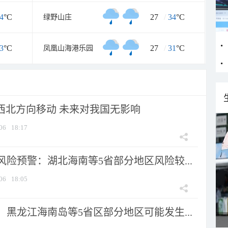
4
°C
27
/
34
°C
绿野山庄
3
°C
27
/
31
°C
凤凰山海港乐园
向西北方向移动 未来对我国无影响
06
18:17
险预警：湖北海南等5省部分地区风险较...
06
18:05
黑龙江海南岛等5省区部分地区可能发生...