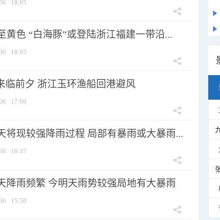
06
18:05
黄色 “白海豚”或登陆浙江福建一带沿...
06
18:05
”来临前夕 浙江玉环渔船回港避风
06
17:06
将现较强降雨过程 局部有暴雨或大暴雨...
06
16:37
天降雨频繁 今明天雨势较强局地有大暴雨
06
15:50