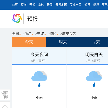
首页
预报
预警
雷达
云图
天气地图
专业产品
资讯
视频
节气
预报
全国
>
浙江
>
宁波
>
城区
>
庆安会馆
今天
周末
7天
今天夜间
明天白天
6日（周四）
7日（周五）
小雨
小雨