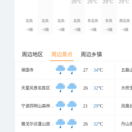
29°C
29°C
29°C
29°C
北风
北风
北风
北风
东北风
东风
西北风
<3级
<3级
<3级
<3级
<3级
<3级
<3级
周边地区
周边景点
周边乡镇
27
/
34
°C
保国寺
五磊
26
/
32
°C
天童风景名胜区
大桥
21
/
29
°C
宁波四明山森林公园
凤凰
26
/
32
°C
雅戈尔达蓬山旅游度假区