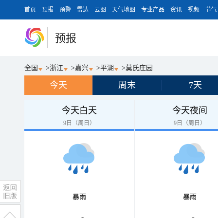
首页
预报
预警
雷达
云图
天气地图
专业产品
资讯
视频
节气
预报
全国
>
浙江
>
嘉兴
>
平湖
>
莫氏庄园
今天
周末
7天
今天白天
今天夜间
9日（周日）
9日（周日）
暴雨
暴雨